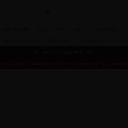
 Finest Grapes®
Rood
Wit
Rosé
Mousserend
Message on a bottle
Wijnproeverij
Wijnpakketten
Wijnhu
Bestellen mogelijk vanaf 1 fles!
Deze website is uitsluitend toegankelijk voor personen vanaf 18 jaar en ouder.