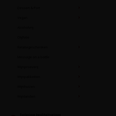
Dessert & Port
Vegan
Alcoholvrij
Olijfolie
Relatiegeschenken
Message on a bottle
Wijnproeverij
Wijnpakketten
Wijnhuizen
Wijnlanden
Exclusieve kwaliteitswijnen