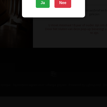
Ja
Nee
Ik meld me aan voor de nieuwsbrief en 
gelezen.
U moet minimaal 18 jaar of ouder zijn om 
Door het sluiten van deze pop-up bevestigt u 
te zijn.
 Unique - bijzondere wijnen voor scherpe prijzen - Powered by
Lightspeed
-
De