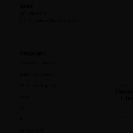
Merken
Alle merken
Château de l'Étoile de Salles
Categorieën
WIJN AANBIEDINGEN
BLEND Wijnfestival
The Finest Grapes®
CHÂTE
Château 
Rood
Lalan
Wit
Erg smake
Rosé
gemaakt v
Mousserend