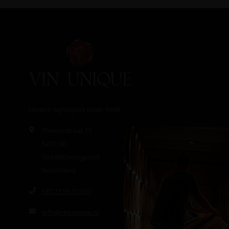
Unieke wijnimport sinds 1998!
Theerestraat 13
5271 GB
Sint Michielsgestel
Nederland
+31 73 55 11 600
info@vinunique.nl