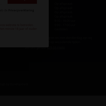
Maandag
Op afspraak
Dinsdag
Op afspraak
heb de
Privacyverklaring
Woensdag
Op afspraak
Donderdag
Op afspraak
Vrijdag
9:30 - 18:00 uur
Zaterdag
9:30 - 17:00 uur
deze website te betreden.
ten minste 18 jaar of ouder
Zondag
Gesloten
Ook op maandag tot en met donderdag zijn wij
aanwezig, echter op wisselende tijden.
Bel ons gerust:
073-5511600
.
sign
by
Dyvelopment