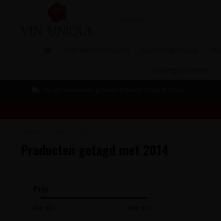
WIJN AANBIEDINGEN
BLEND Wijnfestival
The
Relatiegeschenken
Gratis verzending vanaf €99 incl. Track & Trace
Home
/
Tags
/
2014
Producten getagd met 2014
Prijs
Min: €
0
Max: €
30