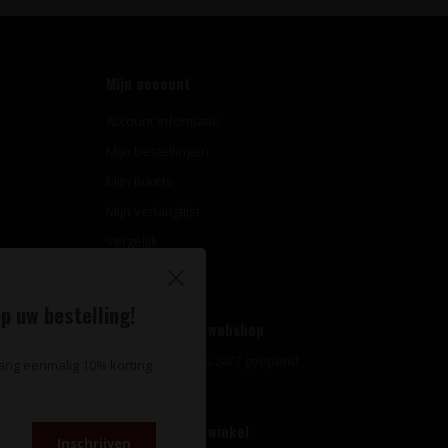
Mijn account
Account informatie
Mijn bestellingen
Mijn tickets
Mijn verlanglijst
Vergelijk
Alle producten
p uw bestelling!
Openingstijden webshop
Onze webshop is 24/7 geopend.
vang eenmalig 10% korting
Openingstijden winkel
Inschrijven