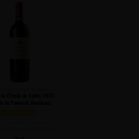
AU DE L'ÉTOILE DE SALLES
de l'Étoile de Salles 2020 -
de de Pomerol, Bordeaux,
Frankrijk
lijke Lalande de Pomerol-wijn
an 70% Merlot en 30% Cabernet
Sa..
26,95