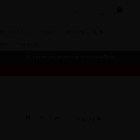
0
Dessert & Port
Vegan
Alcoholvrij
Olijfolie
izen
Wijnlanden
Bezoek ook onze winkel en ons proeflokaal