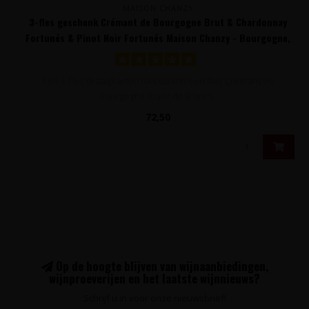
MAISON CHANZY
3-fles geschenk Crémant de Bourgogne Brut & Chardonnay
Fortunés & Pinot Noir Fortunés Maison Chanzy - Bourgogne,
Frankrijk
Een 3-fles draagkarton met daarin een fles Crémant de
Bourgogne Blanc de Blancs..
72,50
Op de hoogte blijven van wijnaanbiedingen,
wijnproeverijen en het laatste wijnnieuws?
Schrijf u in voor onze nieuwsbrief!