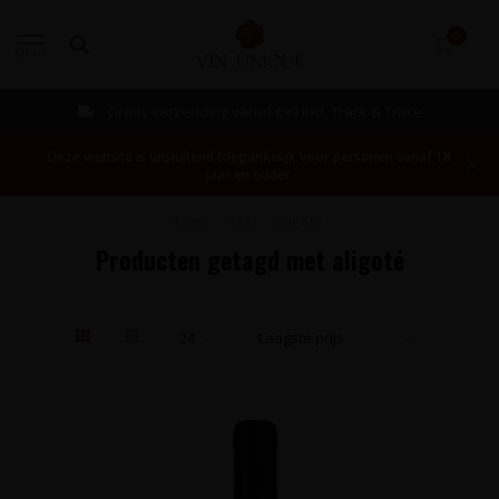
0
MENU
Gratis verzending vanaf €99 incl. Track & Trace
Deze website is uitsluitend toegankelijk voor personen vanaf 18
jaar en ouder.
Home
/
Tags
/
aligoté
Producten getagd met aligoté