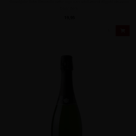
Goudgele, licht filmende witte wijn van uitsluitend Aligoté druiven.
Door de li..
19,95