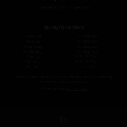
Onze webshop is 24/7 geopend.
Openingstijden winkel
Maandag
Op afspraak
Dinsdag
Op afspraak
Woensdag
Op afspraak
Donderdag
Op afspraak
Vrijdag
9:30 - 18:00 uur
Zaterdag
9:30 - 17:00 uur
Zondag
Gesloten
Ook op maandag tot en met donderdag zijn wij aanwezig,
echter op wisselende tijden.
Bel ons gerust:
073-5511600
.