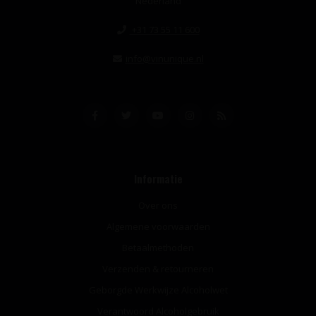
Nederland
+31 73 55 11 600
info@vinunique.nl
Informatie
Over ons
Algemene voorwaarden
Betaalmethoden
Verzenden & retourneren
Geborgde Werkwijze Alcoholwet
Verantwoord Alcoholgebruik