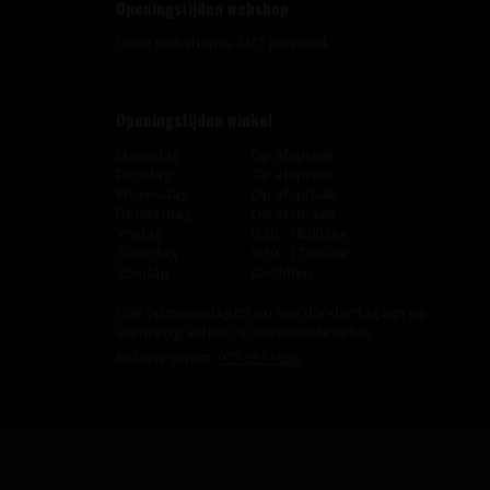
Openingstijden webshop
Onze webshop is 24/7 geopend.
Openingstijden winkel
Maandag
Op afspraak
Dinsdag
Op afspraak
Woensdag
Op afspraak
Donderdag
Op afspraak
Vrijdag
9:30 - 18:00 uur
Zaterdag
9:30 - 17:00 uur
Zondag
Gesloten
Ook op maandag tot en met donderdag zijn wij
aanwezig, echter op wisselende tijden.
Bel ons gerust:
073-5511600
.