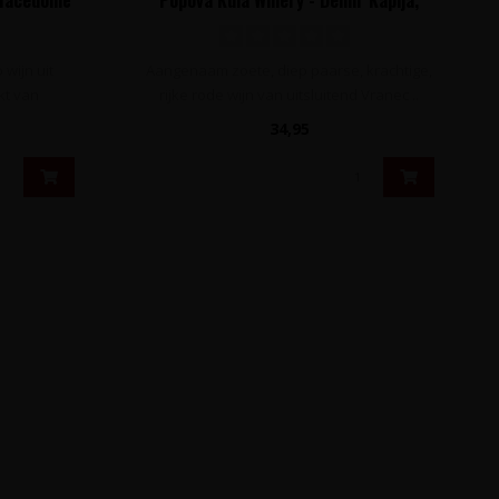
Noord-Macedonië
wijn uit
Aangenaam zoete, diep paarse, krachtige,
t van
rijke rode wijn van uitsluitend Vranec ..
34,95