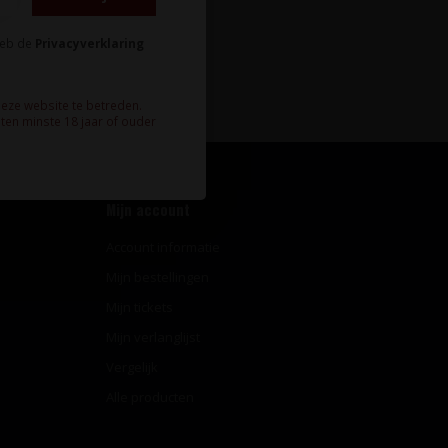
heb de
Privacyverklaring
Abonneer
deze website te betreden.
ten minste 18 jaar of ouder
Mijn account
Account informatie
Mijn bestellingen
Mijn tickets
Mijn verlanglijst
Vergelijk
Alle producten