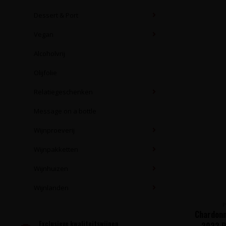
Dessert & Port
Vegan
Alcoholvrij
Olijfolie
Relatiegeschenken
Message on a bottle
Wijnproeverij
Wijnpakketten
Wijnhuizen
Wijnlanden
Chardonn
Exclusieve kwaliteitswijnen
2022 P