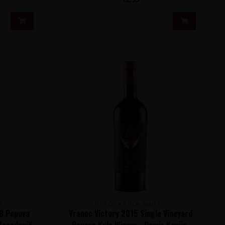
Y
POPOVA KULA WINERY
18 Popova
Vranec Victory 2015 Single Vineyard
-Macedonië
Popova Kula Winery - Demir Kapija,