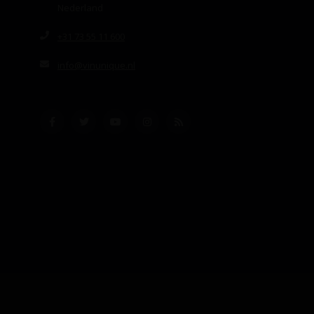
Nederland
+31 73 55 11 600
info@vinunique.nl