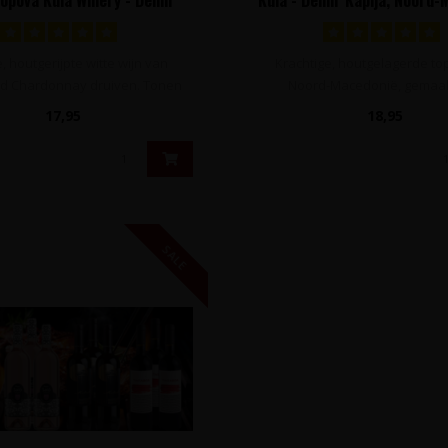
pija, Noord-Macedonië
, houtgerijpte witte wijn van
Krachtige, houtgelagerde top 
end Chardonnay druiven. Tonen
Noord-Macedonië, gemaak
van h..
uitsluitend ..
17,95
18,95
SALE