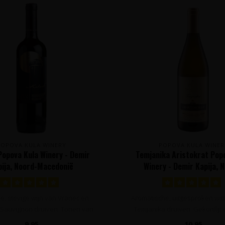
POPOVA KULA WINERY
POPOVA KULA WINER
Popova Kula Winery - Demir
Temjanika Aristokrat Pop
pija, Noord-Macedonië
Winery - Demir Kapija, 
Macedonië
e, stevige wijn van Vranec en
Aromatische, uitgesproken witt
Sauvignon druiven. Tonen van
Temjanika druiven. Gekonfijt ci
prui..
9,95
10,95