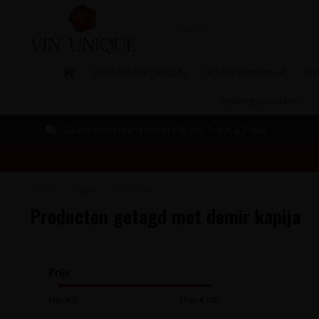
WIJN AANBIEDINGEN
BLEND Wijnfestival
The
Relatiegeschenken
Gratis verzending vanaf €99 incl. Track & Trace
Home
/
Tags
/
demir kapija
Producten getagd met demir kapija
Prijs
Min: €
0
Max: €
100