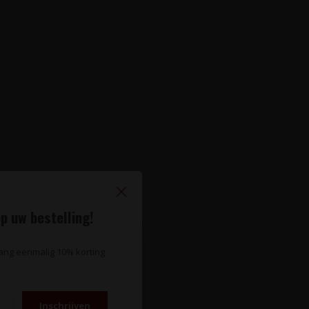
p uw bestelling!
vang eenmalig 10% korting
Inschrijven
te wijnnieuws?