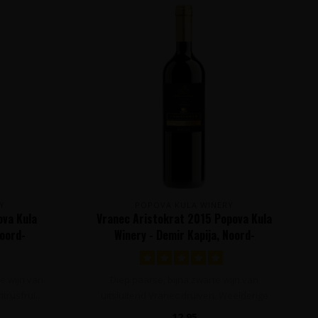
Y
POPOVA KULA WINERY
ova Kula
Vranec Aristokrat 2015 Popova Kula
Noord-
Winery - Demir Kapija, Noord-
Macedonië
e wijn van
Diep paarse, bijna zwarte wijn van
trusfrui..
uitsluitend Vranec druiven. Weelderige
tonen ..
12,95