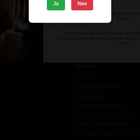
Ja
Nee
Schrijf u in voor onze nieuwsbrief!
Ik meld me aan voor de nieuwsbrief en 
gelezen.
U moet minimaal 18 jaar of ouder zijn om 
Door het sluiten van deze pop-up bevestigt u 
te zijn.
Informatie
Over ons
Algemene voorwaarden
Betaalmethoden
Verzenden & retourneren
Geborgde Werkwijze Alcoholwet
Verantwoord Alcoholgebruik
NIX18: Geen druppel onder de 18