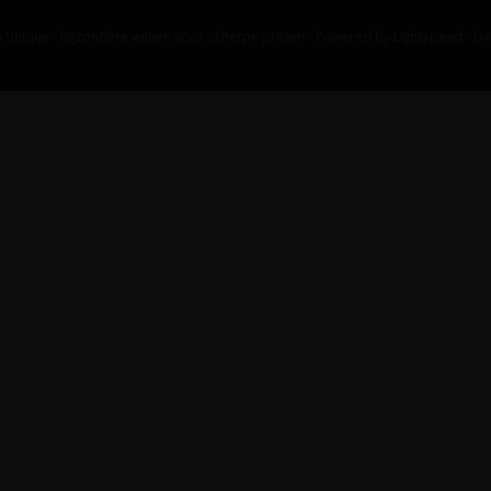
 Unique - bijzondere wijnen voor scherpe prijzen - Powered by
Lightspeed
-
De