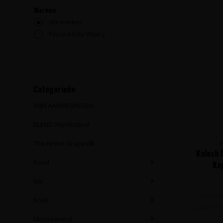
Merken
Alle merken
Popova Kula Winery
Categorieën
WIJN AANBIEDINGEN
BLEND Wijnfestival
The Finest Grapes®
Kalesh 
Rood
Ka
Wit
Diep rod
Rosé
Cabernet 
Mousserend