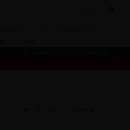
0
Dessert & Port
Vegan
Alcoholvrij
Olijfolie
izen
Wijnlanden
Bezoek ook onze winkel en ons proeflokaal