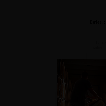
Barbecue 
Een sp
Barbecue
Op de hoog