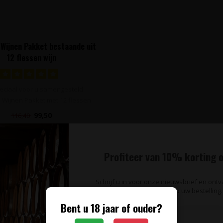
Wijnen Pakket bestaande uit
12 flessen wijn
eciaal voor u samengesteld
 Wijnen Pakket met 12 flessen
wijn afko..
99,50
116,40
Profiteer van 10% korting o
Schrijf u in voor onze nieuwsbrief en ont
op uw bestelling.
Bent u 18 jaar of ouder?
te blijven van wijnaanbiedingen, wijnproeverijen en het laats