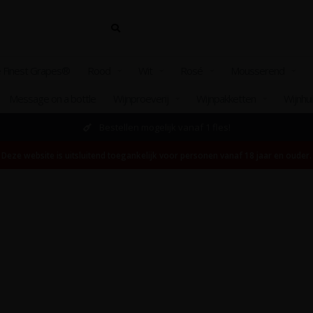
 Finest Grapes®
Rood
Wit
Rosé
Mousserend
Message on a bottle
Wijnproeverij
Wijnpakketten
Wijnhu
Bestellen mogelijk vanaf 1 fles!
Deze website is uitsluitend toegankelijk voor personen vanaf 18 jaar en ouder.