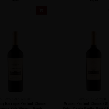
POPOVA KULA WINERY
POPOVA KULA WINER
ay Barrique Perfect Choice
Vranec Perfect Choice 20
opova Kula Winery - Demir
Kula - Demir Kapija, Noord