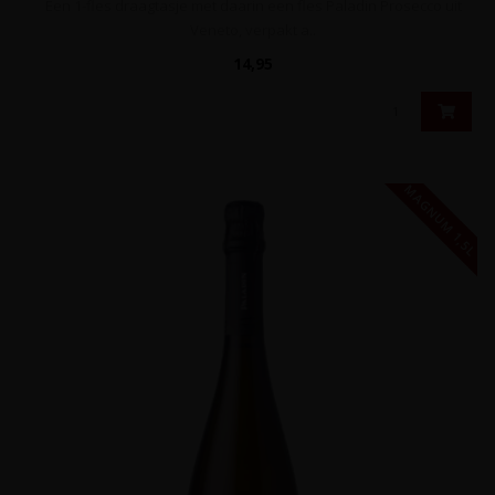
Een 1-fles draagtasje met daarin een fles Paladin Prosecco uit
Veneto, verpakt a..
14,95
MAGNUM 1,5L