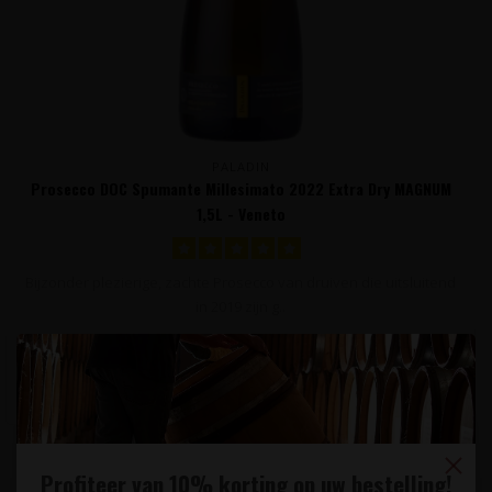
PALADIN
Prosecco DOC Spumante Millesimato 2022 Extra Dry MAGNUM
1,5L - Veneto
Bijzonder plezierige, zachte Prosecco van druiven die uitsluitend
in 2019 zijn g..
29,95
Profiteer van 10% korting op uw bestelling!