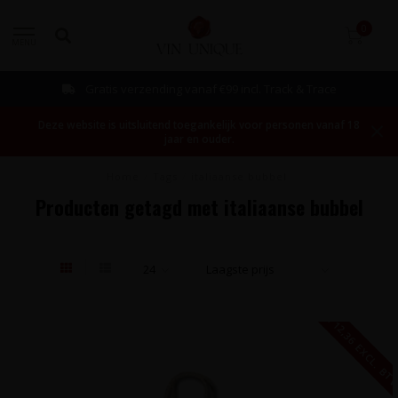
0
MENU
Gratis verzending vanaf €99 incl. Track & Trace
Deze website is uitsluitend toegankelijk voor personen vanaf 18
jaar en ouder.
Home
/
Tags
/
italiaanse bubbel
Producten getagd met italiaanse bubbel
€ 12,36 EXCL. B