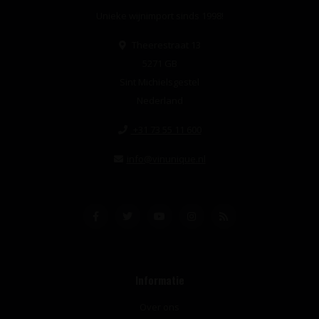
Unieke wijnimport sinds 1998!
Theerestraat 13
5271 GB
Sint Michielsgestel
Nederland
+31 73 55 11 600
info@vinunique.nl
Informatie
Over ons