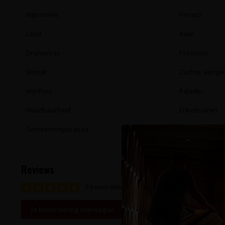
Wijnstreek
Veneto
Land
Italië
Druivenras
Prosecco
Smaak
Zachte, aange
Wijnhuis
Paladin
Houdbaarheid
Enkele jaren
Serveertemperatuur
6 - 8°C
Reviews
3 beoordelingen
Je beoordeling toevoegen