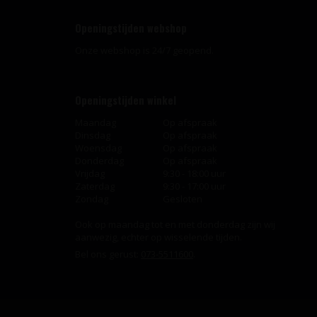
Openingstijden webshop
Onze webshop is 24/7 geopend.
Openingstijden winkel
Maandag
Op afspraak
Dinsdag
Op afspraak
Woensdag
Op afspraak
Donderdag
Op afspraak
Vrijdag
9:30 - 18:00 uur
Zaterdag
9:30 - 17:00 uur
Zondag
Gesloten
Ook op maandag tot en met donderdag zijn wij
aanwezig, echter op wisselende tijden.
Bel ons gerust:
073-5511600
.