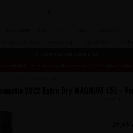
 Finest Grapes®
Rood
Wit
Rosé
Mousserend
Message on a bottle
Wijnproeverij
Wijnpakketten
Wijnhu
Bestellen mogelijk vanaf 1 fles!
Deze website is uitsluitend toegankelijk voor personen vanaf 18 jaar en ouder.
Dry MAGNUM 1,5L - Veneto, Italië
imatio 2022 Extra Dry MAGNUM 1,5L - Ven
PALADIN
29,95