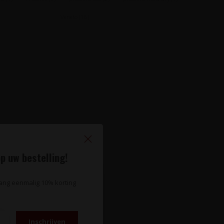
Veneto
(16)
p uw bestelling!
vang eenmalig 10% korting
Inschrijven