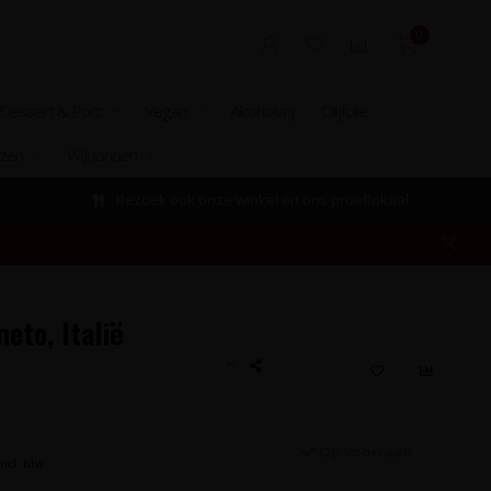
0
Dessert & Port
Vegan
Alcoholvrij
Olijfolie
izen
Wijnlanden
Bezoek ook onze winkel en ons proeflokaal
eto, Italië
Op voorraad
Incl. btw