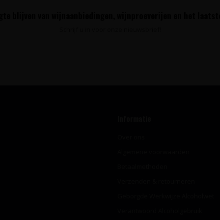
te blijven van wijnaanbiedingen, wijnproeverijen en het laats
Schrijf u in voor onze nieuwsbrief!
Informatie
Over ons
Algemene voorwaarden
Betaalmethoden
Verzenden & retourneren
Geborgde Werkwijze Alcoholwet
Verantwoord Alcoholgebruik