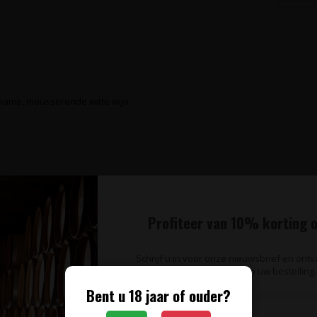
name, mousserende witte wijn
Profiteer van 10% korting o
Schrijf u in voor onze nieuwsbrief en ont
op uw bestelling.
Bent u 18 jaar of ouder?