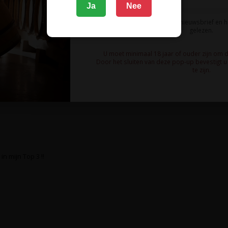
Ja
Nee
Ik meld me aan voor de nieuwsbrief en 
gelezen.
U moet minimaal 18 jaar of ouder zijn om 
Door het sluiten van deze pop-up bevestigt u 
te zijn.
n mijn Top 3 !!