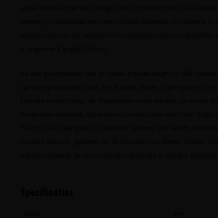
appel en peer, met een vleugje citrus en florale tonen. De karak
beleving in combinatie met het verfijnde bubbeltje. De afdronk is z
perfect serveren als aperitief of in combinatie met voorgerechten 
is ongeveer 8 graden Celsius.
De wijn geschiedenis van de familie Paladin begint in 1962, wanneer
zijn overgrootvader voort zet. Paladin Wines is gelegen in het
kalkrijke bodem langs de Tagliamento rivier werden de eerste d
modernste wijnmaak apparatuur voorzien. Niet veel later, begin 20
Toscane, een wijngaard en wijnhuis Vèscine. Ook wordt de famil
Castello Bonomi, gelegen op de heuvels van Monte Orfano, het
bekend vanwege de mousserende wijnen die er worden gemaakt.
Specificaties
Kleur
Wit