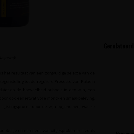
Gerelateerd
(Magnum)! -
s het resultaat van een zorgvuldige selectie van de
 tegenstelling tot de reguliere Prosecco van Paladin
uidt op de hoeveelheid bubbels in een wijn, een
door ook een ietwat volle mond- en smaakbeleving.
et gistingsproces door de wijn opgenomen, wat ze
bubbeltje en een neus van uitgesproken fruit zoals
Prosecco