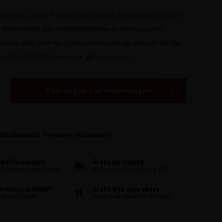
lezierige, zachte Prosecco van druiven die uitsluitend in 2019
t (Millesimato). Een verfijnd bubbeltje en een neus van
n fruit zoals peer en appel, met een vleugje citrus en florale
n deze bubbel tot een waar gen
Lees meer..
Toevoegen aan winkelwagen
:00u besteld? Vandaag verzonden!
kwaliteitswijnen
Gratis verzending
raditionele wijnhuizen
Bij een bestelling vanaf €99
kosteloos proeven?
Gratis wijn-spijs advies
proeflokaal!
Voor ieder gerecht of menu