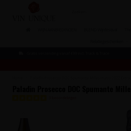
WIJN AANBIEDINGEN
BLEND Wijnfestival
The
Relatiegeschenken
Gratis verzending vanaf €99 incl. Track & Trace
Home
/
Paladin Prosecco DOC Spumante Millesimatio 2022 Extra 
Paladin Prosecco DOC Spumante Milles
3 beoordelingen