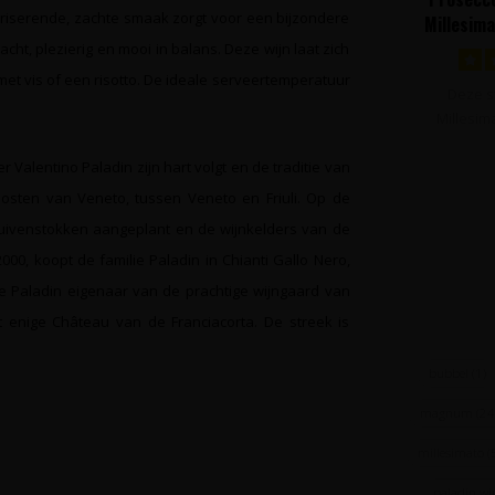
teriserende, zachte smaak zorgt voor een bijzondere
Millesim
Paladin
acht, plezierig en mooi in balans. Deze wijn laat zich
met vis of een risotto. De ideale serveertemperatuur
Deze s
Millesim
verfijnd b
 Valentino Paladin zijn hart volgt en de traditie van
 oosten van Veneto, tussen Veneto en Friuli. Op de
ruivenstokken aangeplant en de wijnkelders van de
00, koopt de familie Paladin in Chianti Gallo Nero,
ie Paladin eigenaar van de prachtige wijngaard van
 enige Château van de Franciacorta. De streek is
bubbel
(1)
magnum
(24
millesimato
(
paladin w