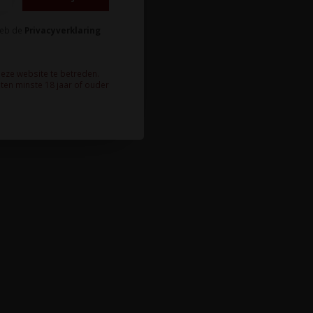
heb de
Privacyverklaring
deze website te betreden.
ten minste 18 jaar of ouder