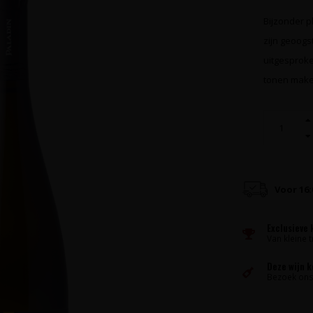
Bijzonder p
zijn geoogs
uitgesproke
tonen make
Voor 16
Exclusieve 
Van kleine t
Deze wijn 
Bezoek ons 