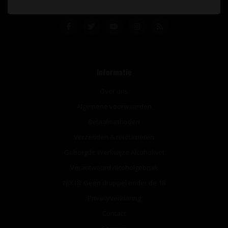
Informatie
Over ons
Algemene voorwaarden
Betaalmethoden
Verzenden & retourneren
Geborgde Werkwijze Alcoholwet
Verantwoord Alcoholgebruik
NIX18: Geen druppel onder de 18
Privacyverklaring
Contact