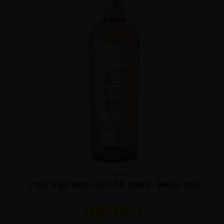
PALADIN
Pinot Grigio Blush rosé D.O.C. Paladin - Veneto, Italië