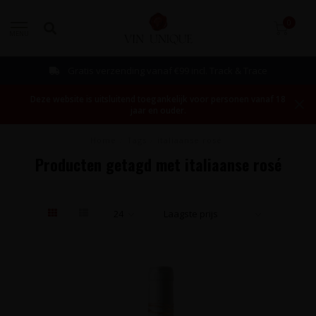
0
MENU
Gratis verzending vanaf €99 incl. Track & Trace
Deze website is uitsluitend toegankelijk voor personen vanaf 18
jaar en ouder.
Home
/
Tags
/
italiaanse rosé
Producten getagd met italiaanse rosé