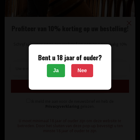
Profiteer van 10% korting op uw bestelling!
Schrijf u in voor onze nieuwsbrief en ontvang eenmalig 10%
korting op uw bestelling.
Bent u 18 jaar of ouder?
Unieke wijnimport sinds 1998!
Ja
Nee
Theerestraat 13
Inschrijven
5271 GB
Sint Michielsgestel
Ik meld me aan voor de nieuwsbrief en heb de
Nederland
Privacyverklaring
gelezen.
+31 73 55 11 600
U moet minimaal 18 jaar of ouder zijn om deze website te
betreden. Door het sluiten van deze pop-up bevestigt u ten
minste 18 jaar of ouder te zijn.
info@vinunique.nl