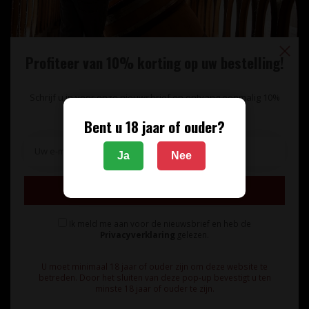
Profiteer van 10% korting op uw bestelling!
Schrijf u in voor onze nieuwsbrief en ontvang eenmalig 10%
korting op uw bestelling.
Bent u 18 jaar of ouder?
Unieke wijnimport sinds 1998!
Ja
Nee
Theerestraat 13
Inschrijven
5271 GB
Sint Michielsgestel
Ik meld me aan voor de nieuwsbrief en heb de
Nederland
Privacyverklaring
gelezen.
+31 73 55 11 600
U moet minimaal 18 jaar of ouder zijn om deze website te
betreden. Door het sluiten van deze pop-up bevestigt u ten
minste 18 jaar of ouder te zijn.
info@vinunique.nl