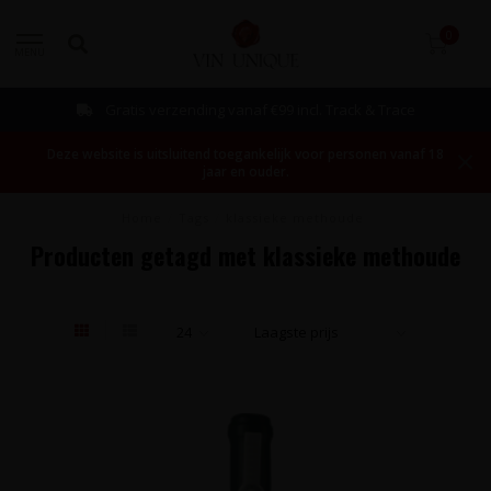
0
MENU
Gratis verzending vanaf €99 incl. Track & Trace
Deze website is uitsluitend toegankelijk voor personen vanaf 18
jaar en ouder.
Home
/
Tags
/
klassieke methoude
Producten getagd met klassieke methoude