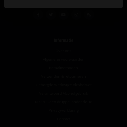
Informatie
Over ons
Algemene voorwaarden
Betaalmethoden
Verzenden & retourneren
Geborgde Werkwijze Alcoholwet
Verantwoord Alcoholgebruik
NIX18: Geen druppel onder de 18
Privacyverklaring
Contact