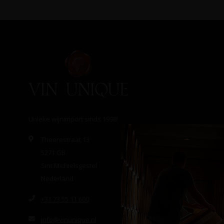
Unieke wijnimport sinds 1998!
Theerestraat 13
5271 GB
Sint Michielsgestel
Nederland
+31 73 55 11 600
info@vinunique.nl