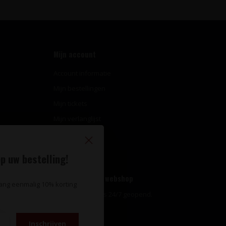
Mijn account
Account informatie
Mijn bestellingen
Mijn tickets
Mijn verlanglijst
Vergelijk
Alle producten
p uw bestelling!
Openingstijden webshop
vang eenmalig 10% korting
Onze webshop is 24/7 geopend.
Inschrijven