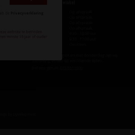
Openingstijden winkel
Maandag
Op afspraak
heb de
Privacyverklaring
Dinsdag
Op afspraak
Woensdag
Op afspraak
Donderdag
Op afspraak
deze website te betreden.
Vrijdag
9:30 - 18:00 uur
ten minste 18 jaar of ouder
Zaterdag
9:30 - 17:00 uur
Zondag
Gesloten
Ook op maandag tot en met donderdag zijn wij
aanwezig, echter op wisselende tijden.
Bel ons gerust:
073-5511600
.
sign
by
Dyvelopment