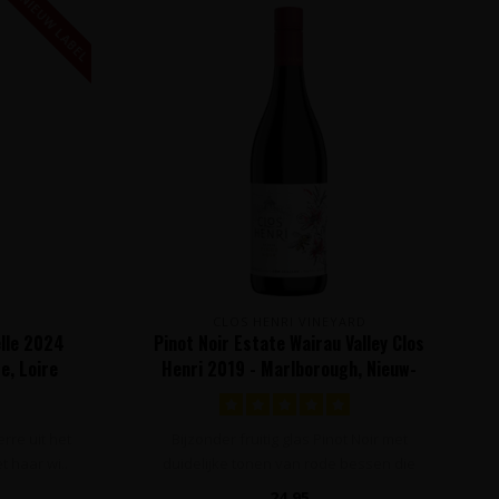
NIEUW LABEL
CLOS HENRI VINEYARD
lle 2024
Pinot Noir Estate Wairau Valley Clos
e, Loire
Henri 2019 - Marlborough, Nieuw-
Zeeland
rre uit het
Bijzonder fruitig glas Pinot Noir met
t haar wi..
duidelijke tonen van rode bessen die
gedom..
24,95