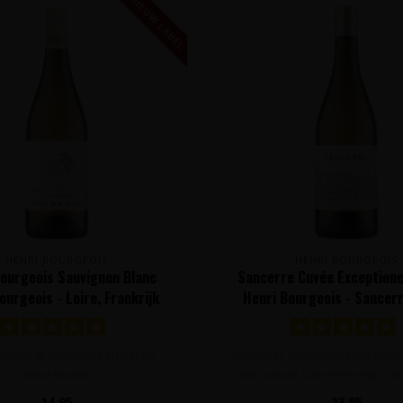
NIEUW LABEL
HENRI BOURGEOIS
HENRI BOURGEOIS
Bourgeois Sauvignon Blanc
Sancerre Cuvée Exceptione
ourgeois - Loire, Frankrijk
Henri Bourgeois - Sancerr
 bloemige wijn met een pittige
Bijzonder gebalanceerde Sance
citrussmaak
hart van de Sancerre-regio, me
14,95
23,95