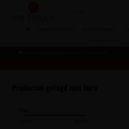
WIJN AANBIEDINGEN
BLEND Wijnfestival
The
Relatiegeschenken
Gratis verzending vanaf €99 incl. Track & Trace
Home
/
Tags
/
loire
Producten getagd met loire
Prijs
Min: €
0
Max: €
25