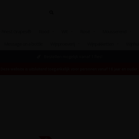
 Finest Grapes®
Rood
Wit
Rosé
Mousserend
Message on a bottle
Wijnproeverij
Wijnpakketten
Wijnhu
Bestellen mogelijk vanaf 1 fles!
Deze website is uitsluitend toegankelijk voor personen vanaf 18 jaar en ouder.