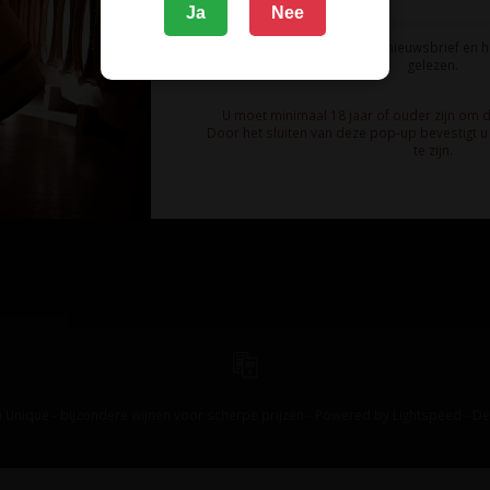
Ja
Nee
Ik meld me aan voor de nieuwsbrief en 
gelezen.
U moet minimaal 18 jaar of ouder zijn om 
Door het sluiten van deze pop-up bevestigt u 
te zijn.
 Unique - bijzondere wijnen voor scherpe prijzen - Powered by
Lightspeed
-
De