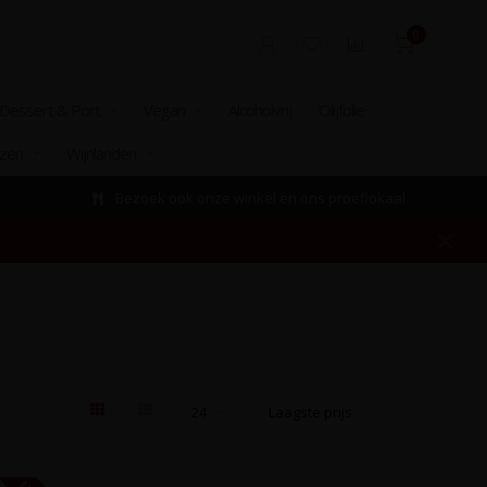
0
Dessert & Port
Vegan
Alcoholvrij
Olijfolie
izen
Wijnlanden
Bezoek ook onze winkel en ons proeflokaal