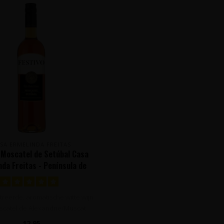
SA ERMELINDA FREITAS
 Moscatel de Setúbal Casa
nda Freitas - Península de
Setúbal, Portugal
reerde, aromatische witte wijn
catel de Alexandrie/Muscat
d'Alex..
12,95