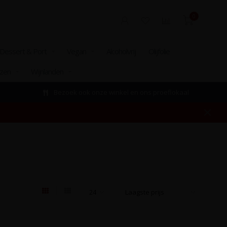
0
Dessert & Port
Vegan
Alcoholvrij
Olijfolie
izen
Wijnlanden
Bezoek ook onze winkel en ons proeflokaal