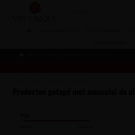
WIJN AANBIEDINGEN
BLEND Wijnfestival
The
Relatiegeschenken
Gratis verzending vanaf €99 incl. Track & Trace
Home
/
Tags
/
moscatel de alexandria
Producten getagd met moscatel de al
Prijs
Min: €
0
Max: €
15