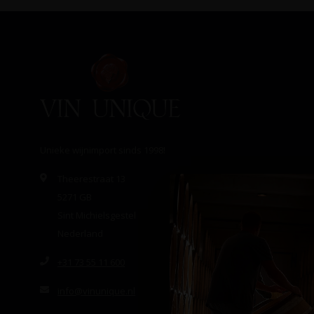
Unieke wijnimport sinds 1998!
Theerestraat 13
5271 GB
Sint Michielsgestel
Nederland
+31 73 55 11 600
info@vinunique.nl