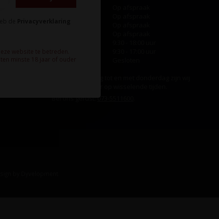
Maandag
Op afspraak
Dinsdag
Op afspraak
heb de
Privacyverklaring
Woensdag
Op afspraak
Donderdag
Op afspraak
Vrijdag
9:30 - 18:00 uur
Zaterdag
9:30 - 17:00 uur
deze website te betreden.
ten minste 18 jaar of ouder
Zondag
Gesloten
Ook op maandag tot en met donderdag zijn wij
aanwezig, echter op wisselende tijden.
Bel ons gerust:
073-5511600
.
sign
by
Dyvelopment