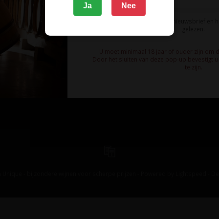
Ja
Nee
Ik meld me aan voor de nieuwsbrief en 
gelezen.
U moet minimaal 18 jaar of ouder zijn om 
Door het sluiten van deze pop-up bevestigt u 
te zijn.
 Unique - bijzondere wijnen voor scherpe prijzen - Powered by
Lightspeed
-
De