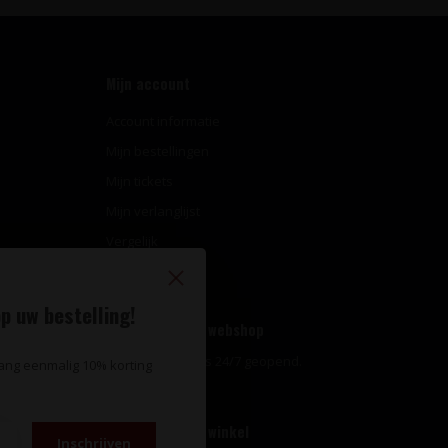
Mijn account
Account informatie
Mijn bestellingen
Mijn tickets
Mijn verlanglijst
Vergelijk
Alle producten
p uw bestelling!
Openingstijden webshop
Onze webshop is 24/7 geopend.
vang eenmalig 10% korting
Openingstijden winkel
Inschrijven