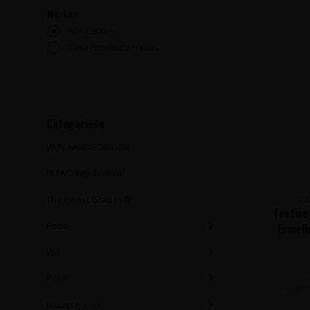
Merken
Alle merken
Casa Ermelinda Freitas
Categorieën
WIJN AANBIEDINGEN
BLEND Wijnfestival
The Finest Grapes®
CA
Festivo
Rood
Ermeli
Wit
Geconcent
Rosé
van Mos
Mousserend