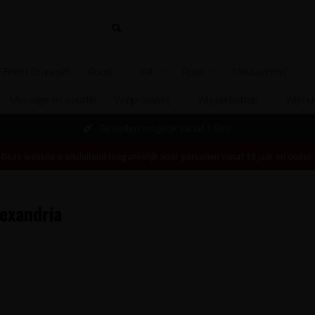
 Finest Grapes®
Rood
Wit
Rosé
Mousserend
Message on a bottle
Wijnproeverij
Wijnpakketten
Wijnhu
Bestellen mogelijk vanaf 1 fles!
Deze website is uitsluitend toegankelijk voor personen vanaf 18 jaar en ouder.
exandria