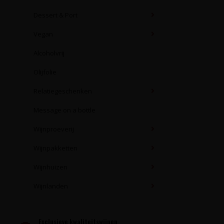
Dessert & Port
Vegan
Alcoholvrij
Olijfolie
Relatiegeschenken
Message on a bottle
Wijnproeverij
Wijnpakketten
Wijnhuizen
Wijnlanden
Exclusieve kwaliteitswijnen