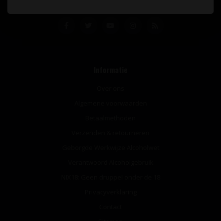
Informatie
Over ons
Algemene voorwaarden
Betaalmethoden
Verzenden & retourneren
Geborgde Werkwijze Alcoholwet
Verantwoord Alcoholgebruik
NIX18: Geen druppel onder de 18
Privacyverklaring
Contact