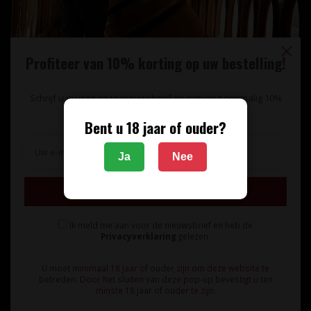
Profiteer van 10% korting op uw bestelling!
Schrijf u in voor onze nieuwsbrief en ontvang eenmalig 10%
korting op uw bestelling.
Bent u 18 jaar of ouder?
Unieke wijnimport sinds 1998!
Ja
Nee
Theerestraat 13
Inschrijven
5271 GB
Sint Michielsgestel
Ik meld me aan voor de nieuwsbrief en heb de
Nederland
Privacyverklaring
gelezen.
+31 73 55 11 600
U moet minimaal 18 jaar of ouder zijn om deze website te
betreden. Door het sluiten van deze pop-up bevestigt u ten
minste 18 jaar of ouder te zijn.
info@vinunique.nl