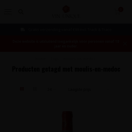
0
MENU
Gratis verzending vanaf €99 incl. Track & Trace
Deze website is uitsluitend toegankelijk voor personen vanaf 18
jaar en ouder.
Home
/
Tags
/
moulis-en-medoc
Producten getagd met moulis-en-medoc