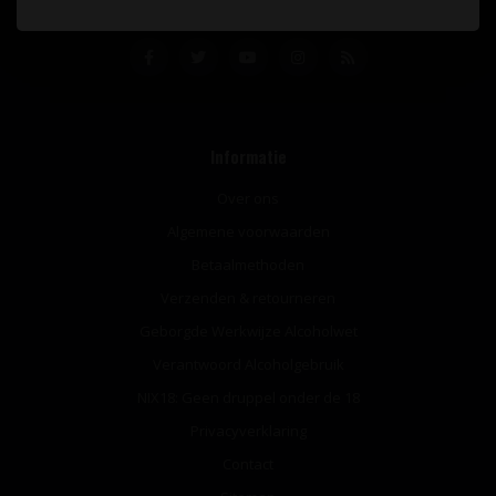
Informatie
Over ons
Algemene voorwaarden
Betaalmethoden
Verzenden & retourneren
Geborgde Werkwijze Alcoholwet
Verantwoord Alcoholgebruik
NIX18: Geen druppel onder de 18
Privacyverklaring
Contact