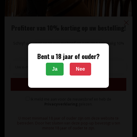
Profiteer van 10% korting op uw bestelling!
Schrijf u in voor onze nieuwsbrief en ontvang eenmalig 10%
korting op uw bestelling.
Bent u 18 jaar of ouder?
Unieke wijnimport sinds 1998!
Ja
Nee
Theerestraat 13
Inschrijven
5271 GB
Sint Michielsgestel
Ik meld me aan voor de nieuwsbrief en heb de
Nederland
Privacyverklaring
gelezen.
+31 73 55 11 600
U moet minimaal 18 jaar of ouder zijn om deze website te
betreden. Door het sluiten van deze pop-up bevestigt u ten
minste 18 jaar of ouder te zijn.
info@vinunique.nl