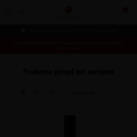
0
MENU
Gratis verzending vanaf €99 incl. Track & Trace
Deze website is uitsluitend toegankelijk voor personen vanaf 18
jaar en ouder.
Home
/
Tags
/
narbonne
Producten getagd met narbonne