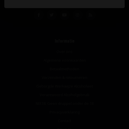
Informatie
Over ons
Algemene voorwaarden
Betaalmethoden
Verzenden & retourneren
Geborgde Werkwijze Alcoholwet
Verantwoord Alcoholgebruik
NIX18: Geen druppel onder de 18
Privacyverklaring
Contact