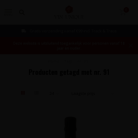
0
MENU
Gratis verzending vanaf €99 incl. Track & Trace
Deze website is uitsluitend toegankelijk voor personen vanaf 18
jaar en ouder.
Home
/
Tags
/
nr. 91
Producten getagd met nr. 91