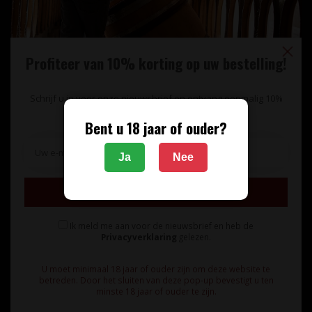
Profiteer van 10% korting op uw bestelling!
Schrijf u in voor onze nieuwsbrief en ontvang eenmalig 10%
korting op uw bestelling.
Bent u 18 jaar of ouder?
Unieke wijnimport sinds 1998!
Ja
Nee
Theerestraat 13
Inschrijven
5271 GB
Sint Michielsgestel
Ik meld me aan voor de nieuwsbrief en heb de
Nederland
Privacyverklaring
gelezen.
+31 73 55 11 600
U moet minimaal 18 jaar of ouder zijn om deze website te
betreden. Door het sluiten van deze pop-up bevestigt u ten
minste 18 jaar of ouder te zijn.
info@vinunique.nl