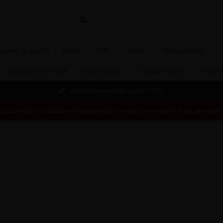
 Finest Grapes®
Rood
Wit
Rosé
Mousserend
Message on a bottle
Wijnproeverij
Wijnpakketten
Wijnhu
Bestellen mogelijk vanaf 1 fles!
Deze website is uitsluitend toegankelijk voor personen vanaf 18 jaar en ouder.