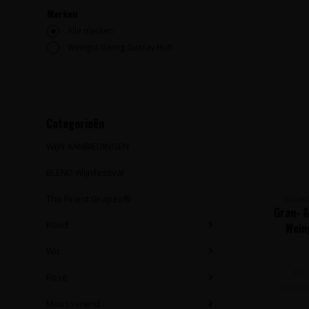
Merken
Alle merken
Weingut Georg Gustav Huff
Categorieën
WIJN AANBIEDINGEN
BLEND Wijnfestival
The Finest Grapes®
WEIN
Grau- 
Rood
Wein
Wit
Bij
Rosé
Graubu
d
Mousserend