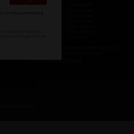
Maandag
Op afspraak
Dinsdag
Op afspraak
heb de
Privacyverklaring
Woensdag
Op afspraak
Donderdag
Op afspraak
Vrijdag
9:30 - 18:00 uur
Zaterdag
9:30 - 17:00 uur
deze website te betreden.
ten minste 18 jaar of ouder
Zondag
Gesloten
Ook op maandag tot en met donderdag zijn wij
aanwezig, echter op wisselende tijden.
Bel ons gerust:
073-5511600
.
sign
by
Dyvelopment