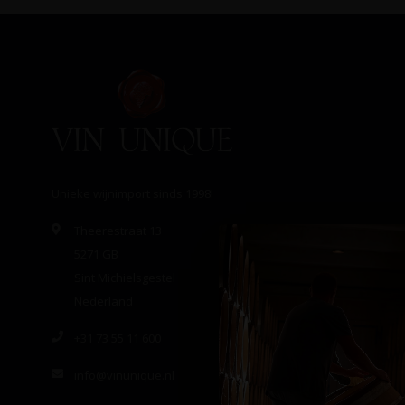
Unieke wijnimport sinds 1998!
Theerestraat 13
5271 GB
Sint Michielsgestel
Nederland
+31 73 55 11 600
info@vinunique.nl