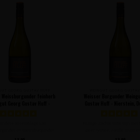
GUT GEORG GUSTAV HUFF
WEINGUT GEORG GUSTAV
& Weissburgunder feinherb
Weisser Burgunder Weing
gut Georg Gustav Huff -
Gustav Huff - Nierstein, D
Nierstein, Duitsland
zondere assemblage van
Fruitige, zachte witte wijn met
rgunder en Weissburgunder
peer, lychee, vanille, toast en
ruiven met tonen van ..
13,95
13,95