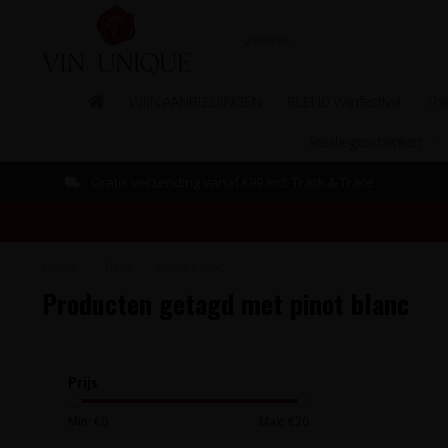
WIJN AANBIEDINGEN
BLEND Wijnfestival
The
Relatiegeschenken
Gratis verzending vanaf €99 incl. Track & Trace
Home
/
Tags
/
pinot blanc
Producten getagd met pinot blanc
Prijs
Min: €
0
Max: €
20