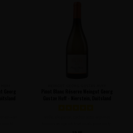
 HUFF
WEINGUT GEORG GUSTAV HUFF
ut Georg
Pinot Blanc Réserve Weingut Georg
uitsland
Gustav Huff - Nierstein, Duitsland
 tonen van
Volle, elegante, zachte witte wijn met
 een kl..
tonen van rijp wit fruit zoals peer en ly..
19,95