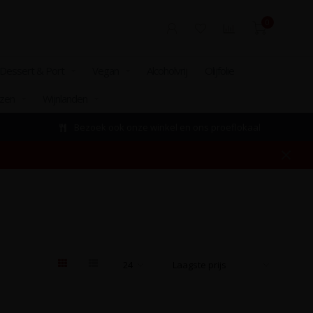
0
Dessert & Port
Vegan
Alcoholvrij
Olijfolie
izen
Wijnlanden
Bezoek ook onze winkel en ons proeflokaal