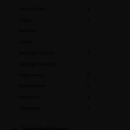
Dessert & Port
Vegan
Alcoholvrij
Olijfolie
Relatiegeschenken
Message on a bottle
Wijnproeverij
Wijnpakketten
Wijnhuizen
Wijnlanden
Exclusieve kwaliteitswijnen