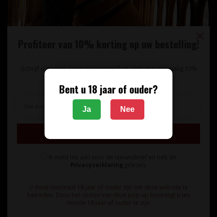
Profiteer van 10% korting op uw bestelling!
Schrijf u in voor onze nieuwsbrief en ontvang eenmalig 10%
korting op uw bestelling.
Bent u 18 jaar of ouder?
Unieke wijnimport sinds 1998!
Ja
Nee
Theerestraat 13
Inschrijven
5271 GB
Sint Michielsgestel
Ik meld me aan voor de nieuwsbrief en heb de
Nederland
Privacyverklaring
gelezen.
+31 73 55 11 600
U moet minimaal 18 jaar of ouder zijn om deze website te
betreden. Door het sluiten van deze pop-up bevestigt u ten
minste 18 jaar of ouder te zijn.
info@vinunique.nl