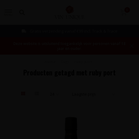
0
MENU
Gratis verzending vanaf €99 incl. Track & Trace
Deze website is uitsluitend toegankelijk voor personen vanaf 18
jaar en ouder.
Home
/
Tags
/
ruby port
Producten getagd met ruby port