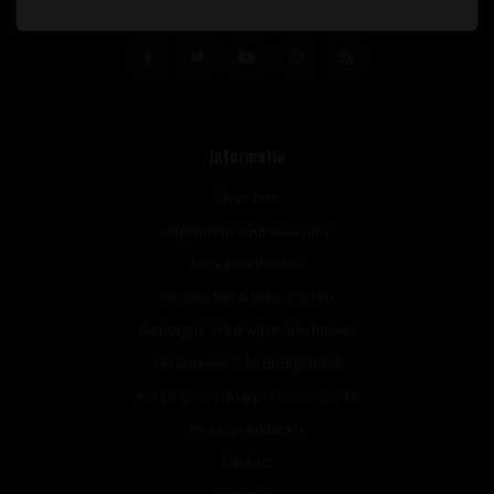
Informatie
Over ons
Algemene voorwaarden
Betaalmethoden
Verzenden & retourneren
Geborgde Werkwijze Alcoholwet
Verantwoord Alcoholgebruik
NIX18: Geen druppel onder de 18
Privacyverklaring
Contact