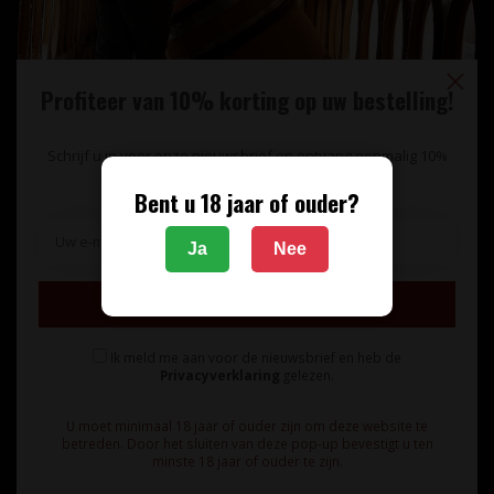
Profiteer van 10% korting op uw bestelling!
Schrijf u in voor onze nieuwsbrief en ontvang eenmalig 10%
korting op uw bestelling.
Bent u 18 jaar of ouder?
Unieke wijnimport sinds 1998!
Ja
Nee
Theerestraat 13
Inschrijven
5271 GB
Sint Michielsgestel
Ik meld me aan voor de nieuwsbrief en heb de
Nederland
Privacyverklaring
gelezen.
+31 73 55 11 600
U moet minimaal 18 jaar of ouder zijn om deze website te
betreden. Door het sluiten van deze pop-up bevestigt u ten
minste 18 jaar of ouder te zijn.
info@vinunique.nl