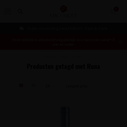
0
MENU
Gratis verzending vanaf €99 incl. Track & Trace
Deze website is uitsluitend toegankelijk voor personen vanaf 18
jaar en ouder.
Home
/
Tags
/
Runa
Producten getagd met Runa