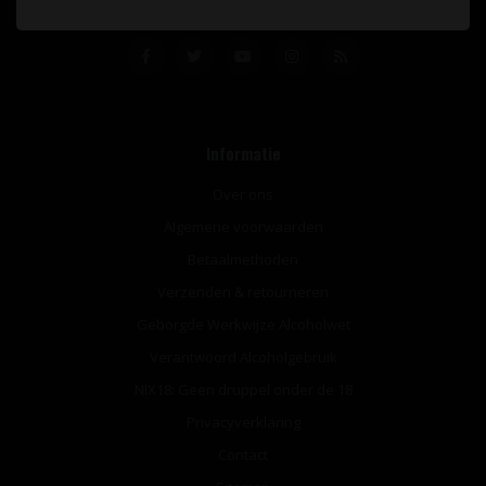
Informatie
Over ons
Algemene voorwaarden
Betaalmethoden
Verzenden & retourneren
Geborgde Werkwijze Alcoholwet
Verantwoord Alcoholgebruik
NIX18: Geen druppel onder de 18
Privacyverklaring
Contact