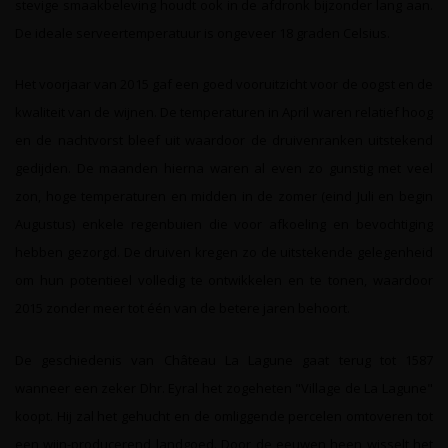
stevige smaakbeleving houdt ook in de afdronk bijzonder lang aan.
De ideale serveertemperatuur is ongeveer 18 graden Celsius.
Het voorjaar van 2015 gaf een goed vooruitzicht voor de oogst en de
kwaliteit van de wijnen. De temperaturen in April waren relatief hoog
en de nachtvorst bleef uit waardoor de druivenranken uitstekend
gedijden. De maanden hierna waren al even zo gunstig met veel
zon, hoge temperaturen en midden in de zomer (eind Juli en begin
Augustus) enkele regenbuien die voor afkoeling en bevochtiging
hebben gezorgd. De druiven kregen zo de uitstekende gelegenheid
om hun potentieel volledig te ontwikkelen en te tonen, waardoor
2015 zonder meer tot één van de betere jaren behoort.
De geschiedenis van Château La Lagune gaat terug tot 1587
wanneer een zeker Dhr. Eyral het zogeheten "Village de La Lagune"
koopt. Hij zal het gehucht en de omliggende percelen omtoveren tot
een wijn-producerend landgoed. Door de eeuwen heen wisselt het