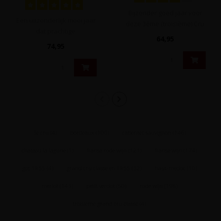
Margaux, Bordeaux,
Frankrijk
Frankrijk
Bijzonder goed jaar voor
Een uitzonderlijk mooi jaar
deze 3ème (troisième) Cru
dat prachtige
uit Saint-Julien in Bordeau..
64,95
kwaliteitswijnen heeft
74,95
opgeleverd en d..
3e cru
(4)
bordeaux
(100)
cabernet sauvignon
(146)
chateau la lagune
(1)
franse rode wijn
(121)
franse wijn
(174)
gcc 1855
(4)
grand cru classe en 1855
(32)
haut-médoc
(10)
merlot
(143)
petit verdot
(50)
rode wijn
(198)
troisieme grand cru classe
(4)