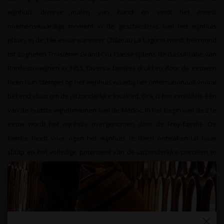
wijnhuis diverse malen van hand en vindt het meest
noemenswaardige moment in de geschiedenis van het wijnhuis
plaats in de 19e eeuw wanneer Château La Lagune wordt bekroond
tot zogheten Troisième Grand Cru Classé tijdens de classificatie van
Bordeaux-wijnen in 1855. Diverse families drukken door de eeuwen
heen hun stempel op het wijnhuis waarbij het (internationaal) vooral
bekend staat om de uitzonderlijke kwaliteit. Ook is het inmiddels één
van de oudste wijndomeinen van de Médoc. In het begin van de 21e
eeuw wordt het wijnhuis overgenomen door de Frey-familie. De
familie heeft voor ogen het wijnhuis te doen ontwaken uit haar
slaap en het volledige potentieel van de uitzonderlijke percelen te
benutten door de kwaliteit naar een nog hoger niveau te tillen. Alle
faciliteiten waaronder de vaten- en rijpingskelder worden vernieuwd
en er wordt een nieuwe koers ingezet. Door de jaren heen zal deze
familie wederom duidelijk maken wat Château La Lagune zo
bijzonder maakt.