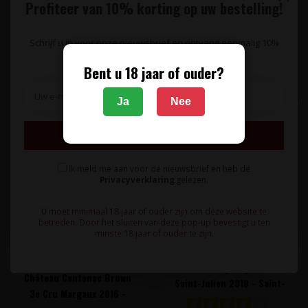
Profiteer van 10% korting op uw bestelling!
Specificaties
Schrijf u in voor onze nieuwsbrief en ontvang eenmalig 10%
korting op uw bestelling.
Reviews
Bent u 18 jaar of ouder?
Gerelateerde producten
Ja
Nee
Inschrijven
Ik meld me aan voor de nieuwsbrief en heb de
Privacyverklaring
gelezen.
U moet minimaal 18 jaar of ouder zijn om deze website te
betreden. Door het sluiten van deze pop-up bevestigt u ten
minste 18 jaar of ouder te zijn.
CHÂTEAU CANTENAC
CHÂTEAU LAGRANGE
BROWN
Château Lagrange 3e Cru
Château Cantenac Brown
Saint-Julien 2018 - Saint-
3e Cru Margaux 2016 -
Julien, Bordeaux,