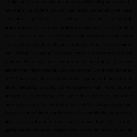
leeftijd van de druivenstokken varieert van 20 tot 60 jaar oud waarbij
met name de oudere stokken een lager rendement met meer
concentraat opleveren. De combinatie van de verschillende
druivenrassen en de uitzonderlijke percelen met hun bijzondere
terroir maakt dat deze wijn de finesse van een Graves en de kracht
van een Médoc biedt. De elegantie, balans en finesse die de wijnen
van Château La Lagune ieder jaar tonen zijn tekenend voor het
wijnhuis. Deze wijn rijpt gedurende 12 maanden op Franse
eikenhouten vaten waarvan 50% nieuwe vaten. De omstandigheden
in 2015 waren uitstekend en Château La Lagune heeft hierdoor een
diepe, elegante, prachtig samenhangende wijn voort kunnen
brengen. In de weelderige neus biedt deze wijn tonen van onder
meer cassis, rode bessen en bramen met een vleugje kruidigheid,
vegetale hint en diepe aardse tonen. De smaakbeleving is stevig,
diep en krachtig met een mooie dosis fruit. De prachtig
geïntegreerde tannines zorgen voor kracht en structuur en de