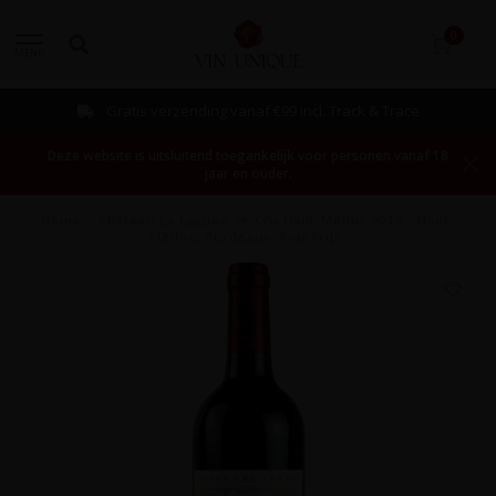
0
MENU
Gratis verzending vanaf €99 incl. Track & Trace
Deze website is uitsluitend toegankelijk voor personen vanaf 18
jaar en ouder.
Home
/
Château La Lagune 3e Cru Haut-Médoc 2015 - Haut-
Médoc, Bordeaux, Frankrijk