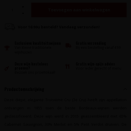
Toevoegen aan winkelwagen
Voor 16:00u besteld? Vandaag verzonden!
Exclusieve kwaliteitswijnen
Gratis verzending
Van kleine traditionele
Bij een bestelling vanaf €99
wijnhuizen
Deze wijn kosteloos
Gratis wijn-spijs advies
proeven?
Voor ieder gerecht of menu
Bezoek ons proeflokaal!
Productomschrijving
Deze diepe, elegante Troisième Cru (3e Cru) heeft zijn appellation
ontvangen in 1855 toen de beste Bordeaux-wijnen werden
geclassificeerd. Deze wijn werd in 2015 geassembleerd met 65%
Cabernet Sauvignon, 30% Merlot en 5% Petit Verdot druiven. De