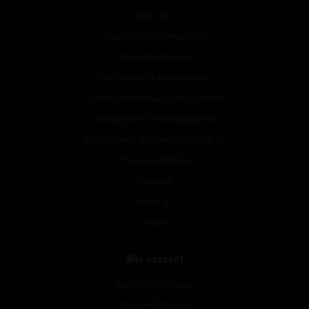
Over ons
Algemene voorwaarden
Betaalmethoden
Verzenden & retourneren
Geborgde Werkwijze Alcoholwet
Verantwoord Alcoholgebruik
NIX18: Geen druppel onder de 18
Privacyverklaring
Contact
Sitemap
Route
Mijn account
Account informatie
Mijn bestellingen