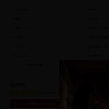
Kleur
Wit
Wijnstreek
Bierzo
Land
Frankrijk
Druivenras
Godello en Do
Smaak
Volle, verfijnd
Wijnhuis
Bodegas y Vi
Houdbaarheid
Vele jaren
Serveertemperatuur
10 - 12°C
Reviews
1 beoordeling
Je beoordeling toevoegen