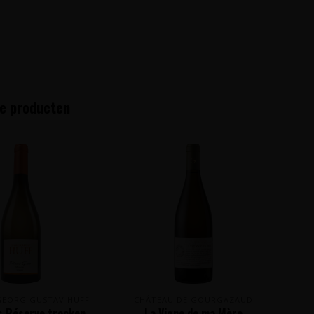
e producten
GEORG GUSTAV HUFF
CHÂTEAU DE GOURGAZAUD
is Réserve trocken
La Vigne de ma Mère