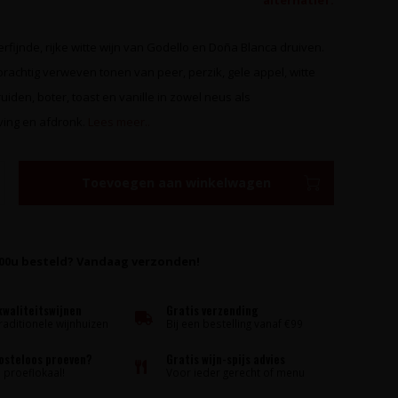
alternatief.
erfijnde, rijke witte wijn van Godello en Doña Blanca druiven.
rachtig verweven tonen van peer, perzik, gele appel, witte
uiden, boter, toast en vanille in zowel neus als
ing en afdronk.
Lees meer..
Toevoegen aan winkelwagen
:00u besteld? Vandaag verzonden!
kwaliteitswijnen
Gratis verzending
raditionele wijnhuizen
Bij een bestelling vanaf €99
kosteloos proeven?
Gratis wijn-spijs advies
proeflokaal!
Voor ieder gerecht of menu