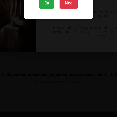
Ja
Nee
Ik meld me aan voor de nieuwsbrief en 
gelezen.
U moet minimaal 18 jaar of ouder zijn om 
Door het sluiten van deze pop-up bevestigt u 
te zijn.
te blijven van wijnaanbiedingen, wijnproeverijen en het laats
Schrijf u in voor onze nieuwsbrief!