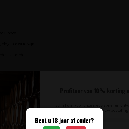
ña Blanca
e, elegante witte wijn
ñedos Gancedo
Profiteer van 10% korting o
Schrijf u in voor onze nieuwsbrief en ont
op uw bestelling.
Bent u 18 jaar of ouder?