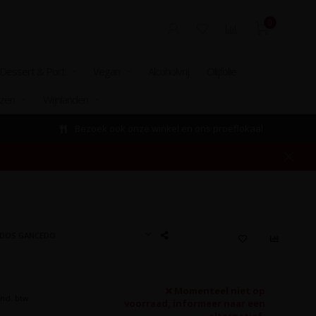
0
Dessert & Port
Vegan
Alcoholvrij
Olijfolie
izen
Wijnlanden
Bezoek ook onze winkel en ons proeflokaal
EDOS GANCEDO
Momenteel niet op
Incl. btw
voorraad, informeer naar een