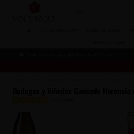
WIJN AANBIEDINGEN
BLEND Wijnfestival
The
Relatiegeschenken
Gratis verzending vanaf €99 incl. Track & Trace
Home
/
Bodegas y Viñedos Gancedo Herencia del Capricho 2018 
Bodegas y Viñedos Gancedo Herencia d
1 beoordeling