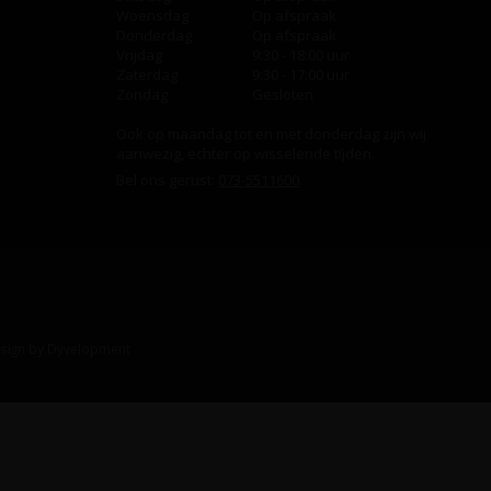
Woensdag
Op afspraak
Donderdag
Op afspraak
Vrijdag
9:30 - 18:00 uur
Zaterdag
9:30 - 17:00 uur
Zondag
Gesloten
Ook op maandag tot en met donderdag zijn wij
aanwezig, echter op wisselende tijden.
Bel ons gerust:
073-5511600
.
sign
by
Dyvelopment