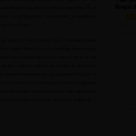
Weingut G
aakbeleving lang aan en laat lang nagenieten. Deze
Niers
chaal- en schelpdieren, zeevruchten, gevogelte en
 graden Celsius.
Zéér bijz
wijn gema
Pinot
n Spanje in de provincie Léon, in het wijngebied
t niet alleen bekend om zijn prachtige wijnen, maar
iñedos Gancedo houdt deze in stand en doet ze eer
 tussen rivieren, valleien en bergen en leent zich
r druiven met passie en als enige doel om jaar in,
n waar ze trots op kunnen zijn. Buiten de 'reguliere
20 hectare oude aanplant waarvan alle wijnranken
bierzo
(5)
b
s haar krachtigste wijnen met de meeste diepgang.
gode
houtgerij