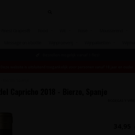
 Finest Grapes®
Rood
Wit
Rosé
Mousserend
Message on a bottle
Wijnproeverij
Wijnpakketten
Wijnhu
Bestellen mogelijk vanaf 1 fles!
Deze website is uitsluitend toegankelijk voor personen vanaf 18 jaar en ouder.
- Bierzo, Spanje
el Capricho 2018 - Bierzo, Spanje
BODEGAS Y VIÑ
34,95