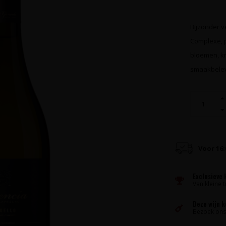
Bijzonder v
Complexe, p
bloemen, kr
smaakbelev
Voor 16
Exclusieve 
Van kleine t
Deze wijn 
Bezoek ons 