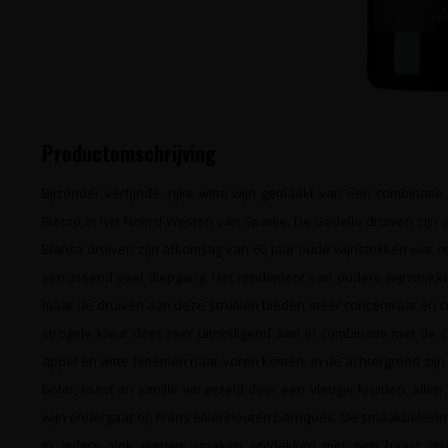
Productomschrijving
Bijzonder verfijnde, rijke witte wijn gemaakt van een combinati
Bierzo in het Noord-Westen van Spanje. De Godello druiven zijn
Blanca druiven zijn afkomstig van 60 jaar oude wijnstokken wat r
verrassend veel diepgang. Het rendement van oudere wijnstokken
maar de druiven aan deze struiken bieden meer concentraat en c
strogele kleur doet zeer uitnodigend aan in combinatie met de 
appel en witte bloemen naar voren komen. In de achtergrond zij
boter, toast en vanille vergezeld door een vleugje kruiden, alle
wijn ondergaat op Frans eikenhouten barriques. De smaakbeleving 
in iedere slok nieuwe smaken ontdekken met een haast ong