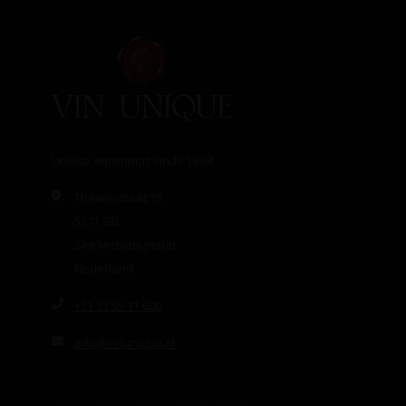
Unieke wijnimport sinds 1998!
Theerestraat 13
5271 GB
Sint Michielsgestel
Nederland
+31 73 55 11 600
info@vinunique.nl