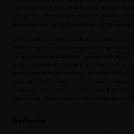
smaakpapillen! De afdronk houdt door de grote diepgang in de sm
wijn laat zich perfect combineren met diverse gerechten van s
diverse jonge kazen. De ideale serveertemperatuur is ongeveer 12
Bodegas y Viñedos Gancedo bevindt zich in het Noord-Westen va
Bierzo, één van de bekendste wijnregio's van Spanje. Bierzo staa
ook om zijn eeuwenoude geschiedenis en tradities. Bodegas y V
aan in alles wat zij doen. De regio biedt een perfecte harmonie
daarmee uitstekend voor de wijnbouw. Het wijnhuis verbouwt haa
jaar uit wijn te produceren waar ze zelf enthousiast van worden e
wijngaarden', beschikt Bodegas y Viñedos Gancedo over circa 
tussen de 60 en 100 jaar oud zijn. Hiermee produceert het wijnhui
Specificaties