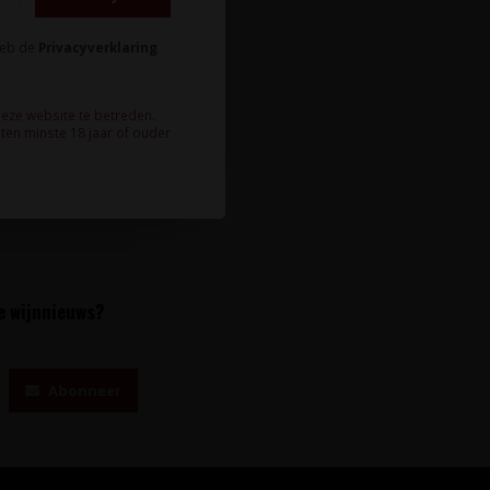
heb de
Privacyverklaring
deze website te betreden.
ten minste 18 jaar of ouder
te wijnnieuws?
Abonneer