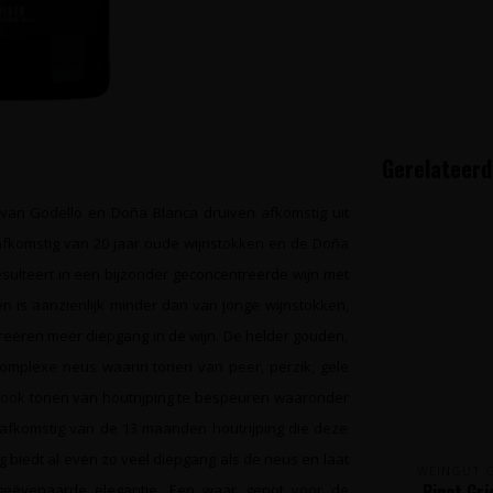
Gerelateerd
e van Godello en Doña Blanca druiven afkomstig uit
 afkomstig van 20 jaar oude wijnstokken en de Doña
esulteert in een bijzonder geconcentreerde wijn met
 is aanzienlijk minder dan van jonge wijnstokken,
reëren meer diepgang in de wijn. De helder gouden,
complexe neus waarin tonen van peer, perzik, gele
n ook tonen van houtrijping te bespeuren waaronder
n afkomstig van de 13 maanden houtrijping die deze
biedt al even zo veel diepgang als de neus en laat
WEINGUT 
Pinot Gr
eëvenaarde elegantie. Een waar genot voor de