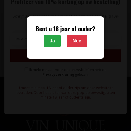
Profiteer van 10% korting op uw bestelling!
Schrijf u in voor onze nieuwsbrief en ontvang eenmalig 10%
korting op uw bestelling.
Bent u 18 jaar of ouder?
Op de hoogte blijven van wijnaanbiedingen,
wijnproeverijen en het laatste wijnnieuws?
Ja
Nee
Schrijf u in voor onze nieuwsbrief!
Inschrijven
Abonneer
Ik meld me aan voor de nieuwsbrief en heb de
Privacyverklaring
gelezen.
U moet minimaal 18 jaar of ouder zijn om deze website te
betreden. Door het sluiten van deze pop-up bevestigt u ten
minste 18 jaar of ouder te zijn.