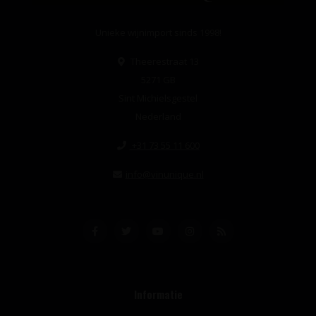
Unieke wijnimport sinds 1998!
Theerestraat 13
5271 GB
Sint Michielsgestel
Nederland
+31 73 55 11 600
info@vinunique.nl
Informatie