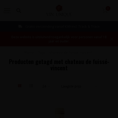
0
MENU
Gratis verzending vanaf €99 incl. Track & Trace
Deze website is uitsluitend toegankelijk voor personen vanaf 18
jaar en ouder.
Home
/
Tags
/
chateau de fuissé-vincent
Producten getagd met chateau de fuissé-
vincent