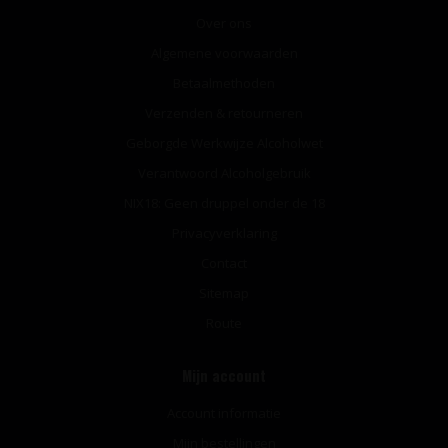
Over ons
Algemene voorwaarden
Betaalmethoden
Verzenden & retourneren
Geborgde Werkwijze Alcoholwet
Verantwoord Alcoholgebruik
NIX18: Geen druppel onder de 18
Privacyverklaring
Contact
Sitemap
Route
Mijn account
Account informatie
Mijn bestellingen