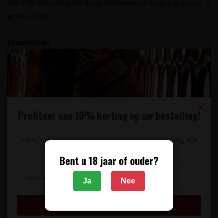
Delice de Bourgogne. De ideale serveertemperatuur is ongeveer 12
graden Celsius.
Specificaties
Reviews
Gerelateerde producten
Profiteer van 10% korting op uw bestelling!
Schrijf u in voor onze nieuwsbrief en ontvang eenmalig 10%
korting op uw bestelling.
Bent u 18 jaar of ouder?
Ja
Nee
DOMAINE VINCENT-
DOMAINE VINCENT-
Inschrijven
CHÂTEAU DE FUISSÉ
CHÂTEAU DE FUISSÉ
Saint-Véran 2024
Bourgogne Blanc 2024