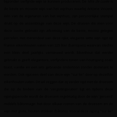
bijzonder verfijnde wijn te kunnen produceren. De
tête de cuvée
is
de beste en mooiste wijn van het wijnhuis waarbij Antoine Vincent,
één van de eigenaren van het wijnhuis, zijn persoonlijke stempel
drukt op de assemblage van deze wijn. De druiven die men voor
deze cuvée gebruikt zijn afkomstig van de beste, mooist gelegen
percelen. Het merendeel van deze rijke, elegante witte wijn rijpt op
Franse eikenhouten vaten van 225 liter (barriques) waarvan slechts
een klein deel jaarlijks vernieuwd wordt. Eikenhout dat eerder
gebruikt is geeft elegantere, verfijndere tonen van houtrijping zoals
toast, vanille en een iets gebrande ondertoon zonder dominant te
worden. Ook rijpt een deel van deze wijn "sur lie" door op dezelfde
eikenhouten vaten. Dit wil zeggen dat zij verder rijpt met de droesem
die op de bodem van de 'vergistingsvaten' ligt en tijdens deze
rijpingsperiode wordt de droesem regelmatig door de wijn 'geroerd'
middels bâtonnage: het door elkaar roeren van de droesem en de
wijn met grote, houten stokken (bâtons). Vooral deze rijping "sur lie"