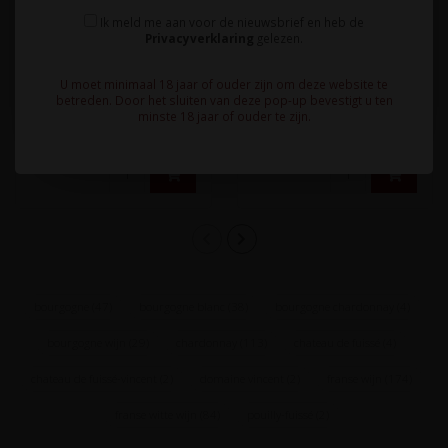
Château de Fuissé -
Château de Fuissé -
Ik meld me aan voor de nieuwsbrief en heb de
Bourgogne, Frankrijk
Bourgogne, Frankrijk
Privacyverklaring
gelezen.
Klassieke, witte Bourgogne
Zuivere, elegante witte
U moet minimaal 18 jaar of ouder zijn om deze website te
betreden. Door het sluiten van deze pop-up bevestigt u ten
wijn gemaakt van
wijn met een neus van
minste 18 jaar of ouder te zijn.
uitsluitend Chardonnay
citrusfruit en abrikoos.
28,95
26,95
druiven. Een ..
Rijpe, za..
bourgogne
(47)
bourgogne blanc
(38)
bourgogne chardonnay
(4)
bourgogne wijn
(29)
chardonnay
(113)
chateau de fuissé
(4)
chateau de fuissé-vincent
(2)
domaine vincent
(2)
franse wijn
(174)
franse witte wijn
(84)
pouilly-fuissé
(2)