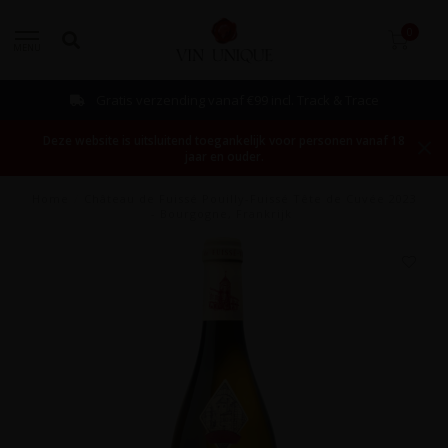
0
MENU
Gratis verzending vanaf €99 incl. Track & Trace
Deze website is uitsluitend toegankelijk voor personen vanaf 18
jaar en ouder.
Home
/
Château de Fuissé Pouilly-Fuissé Tête de Cuvée 2023
- Bourgogne, Frankrijk