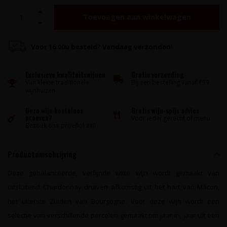
Toevoegen aan winkelwagen
Voor 16:00u besteld? Vandaag verzonden!
Exclusieve kwaliteitswijnen
Gratis verzending
Van kleine traditionele
Bij een bestelling vanaf €99
wijnhuizen
Deze wijn kosteloos
Gratis wijn-spijs advies
proeven?
Voor ieder gerecht of menu
Bezoek ons proeflokaal!
Productomschrijving
Deze gebalanceerde, verfijnde witte wijn wordt gemaakt van
uitsluitend Chardonnay druiven afkomstig uit het hart van Mâcon,
het uiterste Zuiden van Bourgogne.
Voor deze wijn wordt een
selectie van verschillende percelen gemaakt om jaar in, jaar uit een