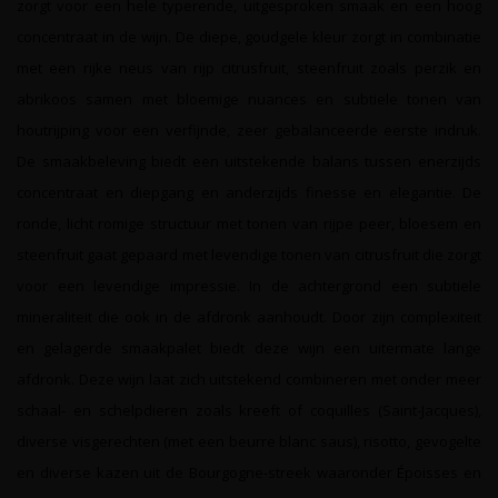
zorgt voor een hele typerende, uitgesproken smaak en een hoog
concentraat in de wijn. De diepe, goudgele kleur zorgt in combinatie
met een rijke neus van rijp citrusfruit, steenfruit zoals perzik en
abrikoos samen met bloemige nuances en subtiele tonen van
houtrijping voor een verfijnde, zeer gebalanceerde eerste indruk.
De smaakbeleving biedt een uitstekende balans tussen enerzijds
concentraat en diepgang en anderzijds finesse en elegantie. De
ronde, licht romige structuur met tonen van rijpe peer, bloesem en
steenfruit gaat gepaard met levendige tonen van citrusfruit die zorgt
voor een levendige impressie. In de achtergrond een subtiele
mineraliteit die ook in de afdronk aanhoudt. Door zijn complexiteit
en gelagerde smaakpalet biedt deze wijn een uitermate lange
afdronk. Deze wijn laat zich uitstekend combineren met onder meer
schaal- en schelpdieren zoals kreeft of coquilles (Saint-Jacques),
diverse visgerechten (met een beurre blanc saus), risotto, gevogelte
en diverse kazen uit de Bourgogne-streek waaronder Époisses en