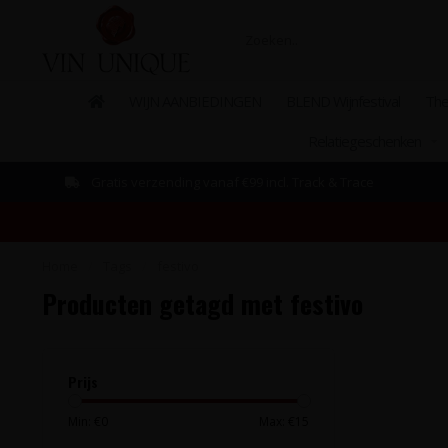
WIJN AANBIEDINGEN
BLEND Wijnfestival
The
Relatiegeschenken
Gratis verzending vanaf €99 incl. Track & Trace
Home
/
Tags
/
festivo
Producten getagd met festivo
Prijs
Min: €
0
Max: €
15