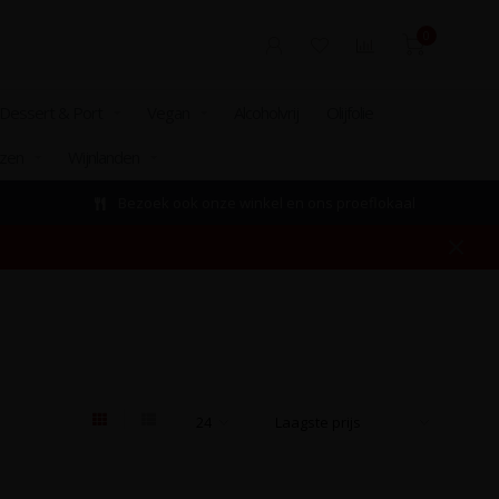
0
Dessert & Port
Vegan
Alcoholvrij
Olijfolie
izen
Wijnlanden
Bezoek ook onze winkel en ons proeflokaal