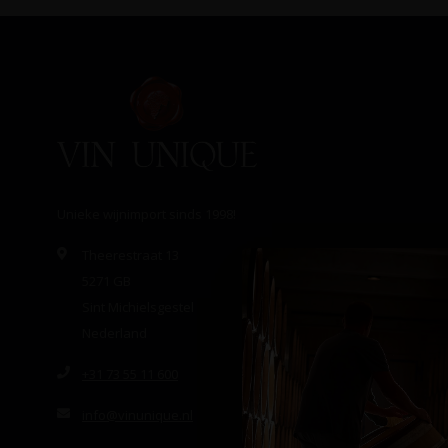
Unieke wijnimport sinds 1998!
Theerestraat 13
5271 GB
Sint Michielsgestel
Nederland
+31 73 55 11 600
info@vinunique.nl