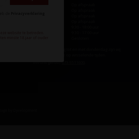
Maandag
Op afspraak
Dinsdag
Op afspraak
heb de
Privacyverklaring
Woensdag
Op afspraak
Donderdag
Op afspraak
Vrijdag
9:30 - 18:00 uur
Zaterdag
9:30 - 17:00 uur
deze website te betreden.
ten minste 18 jaar of ouder
Zondag
Gesloten
Ook op maandag tot en met donderdag zijn wij
aanwezig, echter op wisselende tijden.
Bel ons gerust:
073-5511600
.
sign
by
Dyvelopment