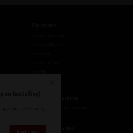
Mijn account
Account informatie
Mijn bestellingen
Mijn tickets
Mijn verlanglijst
Vergelijk
Alle producten
p uw bestelling!
Openingstijden webshop
Onze webshop is 24/7 geopend.
vang eenmalig 10% korting
Openingstijden winkel
Inschrijven