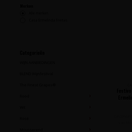
Merken
Alle merken
Casa Ermelinda Freitas
Categorieën
WIJN AANBIEDINGEN
BLEND Wijnfestival
The Finest Grapes®
CA
Festivo
Rood
Ermeli
Wit
Geconcent
Rosé
van Mos
Mousserend