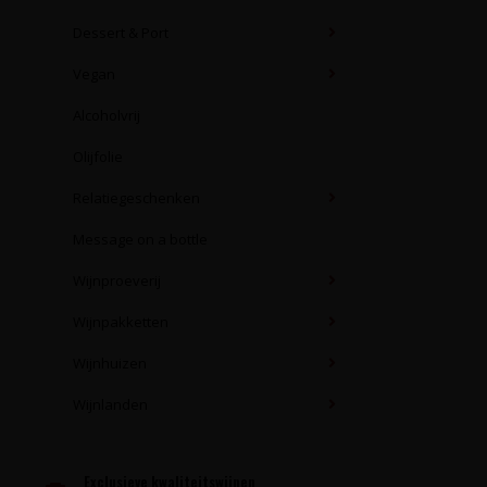
Dessert & Port
Vegan
Alcoholvrij
Olijfolie
Relatiegeschenken
Message on a bottle
Wijnproeverij
Wijnpakketten
Wijnhuizen
Wijnlanden
Exclusieve kwaliteitswijnen