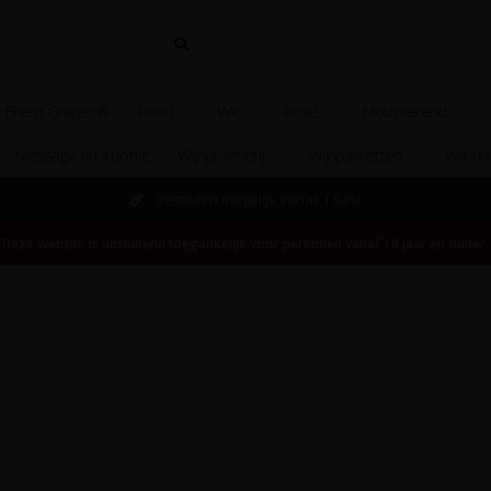
 Finest Grapes®
Rood
Wit
Rosé
Mousserend
Message on a bottle
Wijnproeverij
Wijnpakketten
Wijnhu
Bestellen mogelijk vanaf 1 fles!
Deze website is uitsluitend toegankelijk voor personen vanaf 18 jaar en ouder.