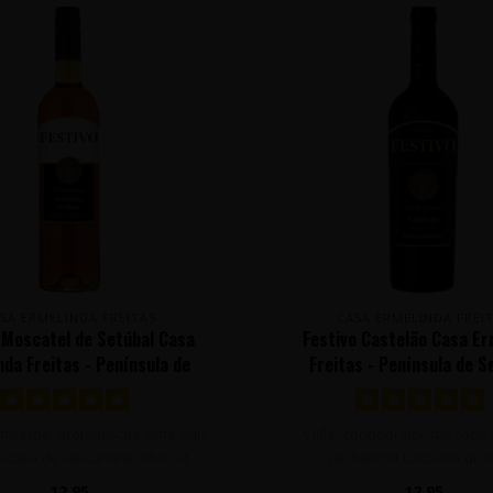
SA ERMELINDA FREITAS
CASA ERMELINDA FREI
 Moscatel de Setúbal Casa
Festivo Castelão Casa Er
nda Freitas - Península de
Freitas - Península de S
Setúbal, Portugal
Portugal
reerde, aromatische witte wijn
Volle, zondoorstoofde rode 
catel de Alexandrie/Muscat
uitsluitend Castelão dru
d'Alex..
Geconcentreer..
12,95
12,95