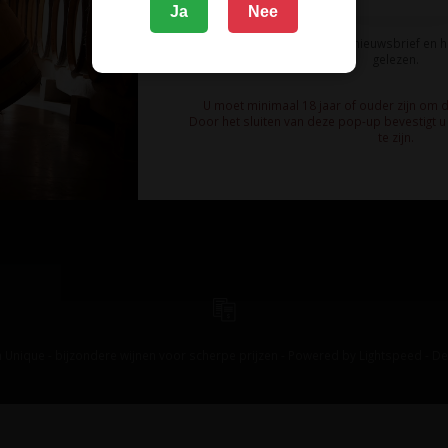
Ja
Nee
Ik meld me aan voor de nieuwsbrief en 
gelezen.
U moet minimaal 18 jaar of ouder zijn om 
Door het sluiten van deze pop-up bevestigt u 
te zijn.
 Unique - bijzondere wijnen voor scherpe prijzen - Powered by
Lightspeed
-
De