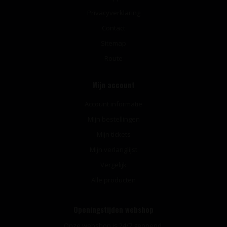
Privacyverklaring
Contact
Sitemap
Route
Mijn account
Account informatie
Mijn bestellingen
Mijn tickets
Mijn verlanglijst
Vergelijk
Alle producten
Openingstijden webshop
Onze webshop is 24/7 geopend.