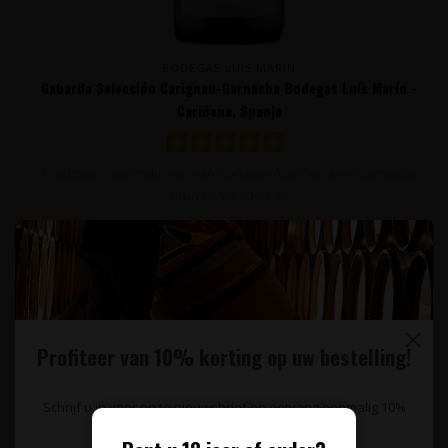
BODEGAS LUÍS MARÍN
Gabarda Selección Carignan-Garnacha Bodegas Luís Marín -
Cariñena, Spanje
Krachtige, rijke rode wijn van Carignan/Cariñena en Garnacha
druiven van de eig..
12,95
Profiteer van 10% korting op uw bestelling!
Schrijf u in voor onze nieuwsbrief en ontvang eenmalig 10%
korting op uw bestelling.