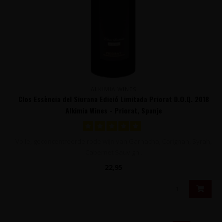
ALKIMIA WINES
Clos Essència del Siurana Edició Limitada Priorat D.O.Q. 2018
Alkimia Wines - Priorat, Spanje
Volle, geconcentreerde rode wijn van Garnacha, Carignan, Syrah,
Cabernet Sauvign..
22,95