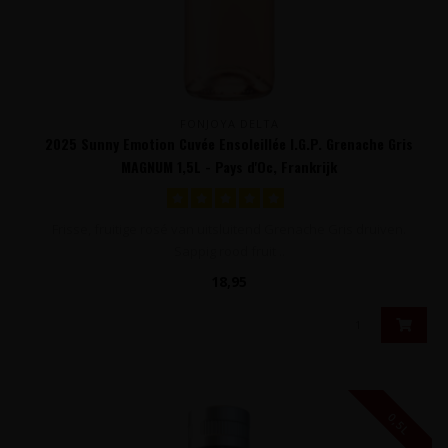
FONJOYA DELTA
2025 Sunny Emotion Cuvée Ensoleillée I.G.P. Grenache Gris
MAGNUM 1,5L - Pays d'Oc, Frankrijk
Frisse, fruitige rosé van uitsluitend Grenache Gris druiven.
Sappig rood fruit ..
18,95
0,5L