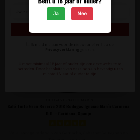
Bent u 18 jaar of ouder?
Ja
Nee
Inschrijven
Ik meld me aan voor de nieuwsbrief en heb de
Privacyverklaring
gelezen.
U moet minimaal 18 jaar of ouder zijn om deze website te
betreden. Door het sluiten van deze pop-up bevestigt u ten
minste 18 jaar of ouder te zijn.
BODEGAS IGNACIO MARÍN
Saló Tinto Gran Reserva 2018 Bodegas Ignacio Marín Cariñena
D.O. - Cariñena, Spanje
Volle, stevige rode wijn van Garnacha, Cabernet Sauvignon en
Tempranillo druiven..