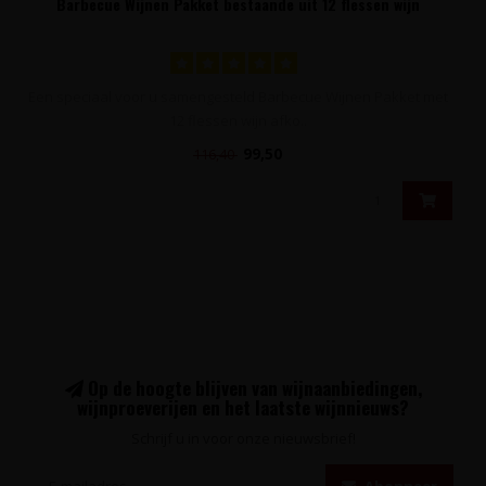
Barbecue Wijnen Pakket bestaande uit 12 flessen wijn
Een speciaal voor u samengesteld Barbecue Wijnen Pakket met
12 flessen wijn afko..
99,50
116,40
Op de hoogte blijven van wijnaanbiedingen,
wijnproeverijen en het laatste wijnnieuws?
Schrijf u in voor onze nieuwsbrief!