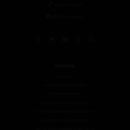
+31 73 55 11 600
info@vinunique.nl
Informatie
Over ons
Algemene voorwaarden
Betaalmethoden
Verzenden & retourneren
Geborgde Werkwijze Alcoholwet
Verantwoord Alcoholgebruik
NIX18: Geen druppel onder de 18