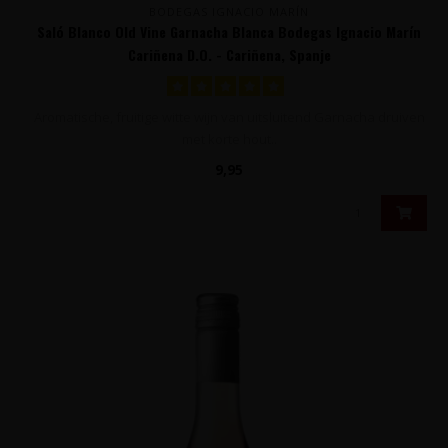
BODEGAS IGNACIO MARÍN
Saló Blanco Old Vine Garnacha Blanca Bodegas Ignacio Marín
Cariñena D.O. - Cariñena, Spanje
Aromatische, fruitige witte wijn van uitsluitend Garnacha druiven
met korte hout..
9,95