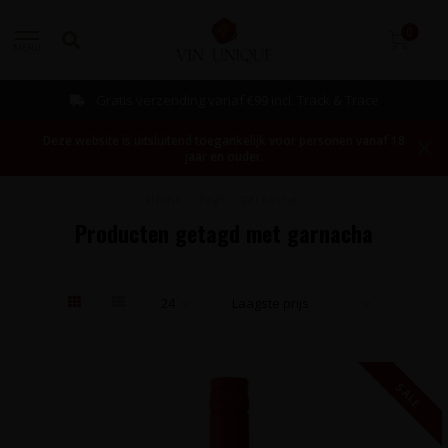
0
MENU
Bestellen mogelijk vanaf 1 fles!
Deze website is uitsluitend toegankelijk voor personen vanaf 18
jaar en ouder.
Home
/
Tags
/
garnacha
Producten getagd met garnacha
SALE