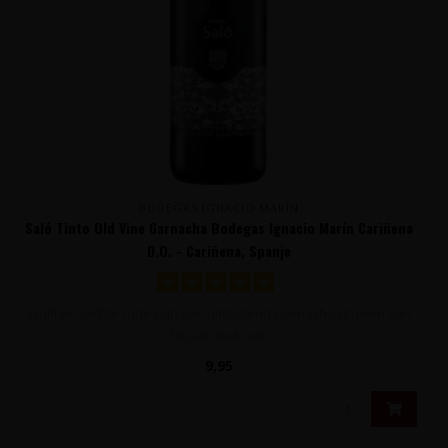
BODEGAS IGNACIO MARÍN
Saló Tinto Old Vine Garnacha Bodegas Ignacio Marín Cariñena
D.O. - Cariñena, Spanje
Fruitige, zachte rode wijn van uitsluitend Garnacha druiven van
50 jaar oude wij..
9,95