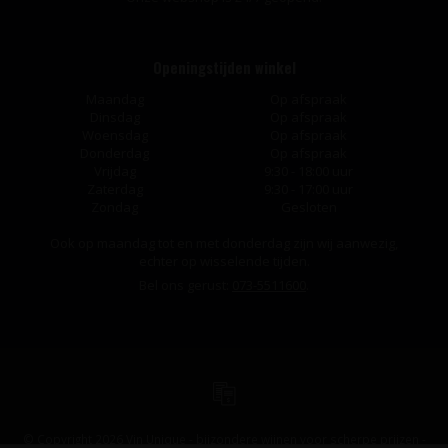
Openingstijden winkel
Maandag
Op afspraak
Dinsdag
Op afspraak
Woensdag
Op afspraak
Donderdag
Op afspraak
Vrijdag
9:30 - 18:00 uur
Zaterdag
9:30 - 17:00 uur
Zondag
Gesloten
Ook op maandag tot en met donderdag zijn wij aanwezig,
echter op wisselende tijden.
Bel ons gerust:
073-5511600
.
© Copyright 2026 Vin Unique - bijzondere wijnen voor scherpe prijzen -