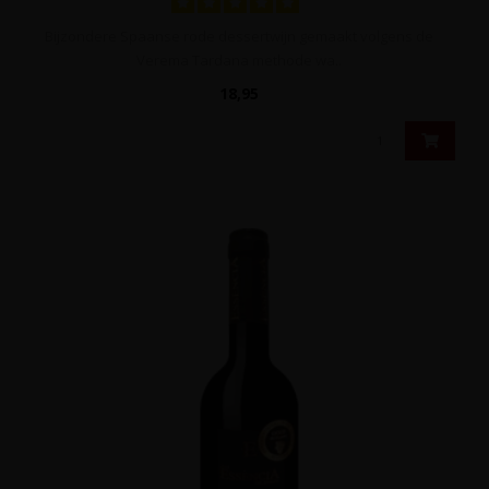
Bijzondere Spaanse rode dessertwijn gemaakt volgens de
Verema Tardana methode wa..
18,95