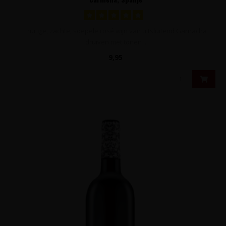
Fruitige, zachte, soepele rosé wijn van uitsluitend Garnacha
druiven met tonen ..
9,95