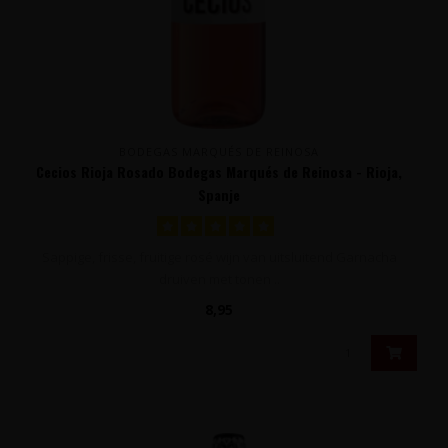
BODEGAS MARQUÉS DE REINOSA
Cecios Rioja Rosado Bodegas Marqués de Reinosa - Rioja,
Spanje
Sappige, frisse, fruitige rosé wijn van uitsluitend Garnacha
druiven met tonen ..
8,95