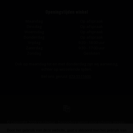
Openingstijden winkel
Maandag
Op afspraak
Dinsdag
Op afspraak
Woensdag
Op afspraak
Donderdag
Op afspraak
Vrijdag
9:30 - 18:00 uur
Zaterdag
9:30 - 17:00 uur
Zondag
Gesloten
Ook op maandag tot en met donderdag zijn wij aanwezig,
echter op wisselende tijden.
Bel ons gerust:
073-5511600
.
© Copyright 2026 Vin Unique - bijzondere wijnen voor scherpe prijzen -
Powered by
Lightspeed
-
Design
by
Dyvelopment
Door het gebruik van deze website, gaat u akkoord met het gebruik van
FILTERS