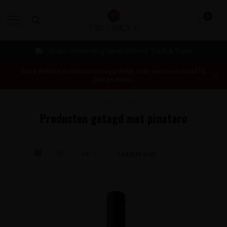
0
MENU
Gratis verzending vanaf €99 incl. Track & Trace
Deze website is uitsluitend toegankelijk voor personen vanaf 18
jaar en ouder.
Home
/
Tags
/
pinataro
Producten getagd met pinataro