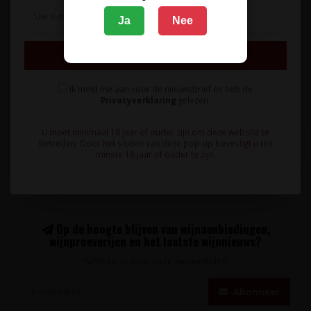
Ja
Nee
Verfijnde, fluweelzachte wijn van 95% Merlot en 5% Cabernet
Inschrijven
Franc druiven. Weeld..
49,95
Ik meld me aan voor de nieuwsbrief en heb de
Privacyverklaring
gelezen.
U moet minimaal 18 jaar of ouder zijn om deze website te
betreden. Door het sluiten van deze pop-up bevestigt u ten
minste 18 jaar of ouder te zijn.
Op de hoogte blijven van wijnaanbiedingen,
wijnproeverijen en het laatste wijnnieuws?
Schrijf u in voor onze nieuwsbrief!
Abonneer