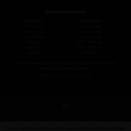
Openingstijden winkel
Maandag
Op afspraak
Dinsdag
Op afspraak
Woensdag
Op afspraak
Donderdag
Op afspraak
Vrijdag
9:30 - 18:00 uur
Zaterdag
9:30 - 17:00 uur
Zondag
Gesloten
Ook op maandag tot en met donderdag zijn wij aanwezig,
echter op wisselende tijden.
Bel ons gerust:
073-5511600
.
© Copyright 2026 Vin Unique - bijzondere wijnen voor scherpe prijzen -
Powered by
Lightspeed
-
Design
by
Dyvelopment
Door het gebruik van deze website, gaat u akkoord met het gebruik van
FILTERS