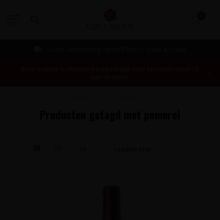
0
MENU
Gratis verzending vanaf €99 incl. Track & Trace
Deze website is uitsluitend toegankelijk voor personen vanaf 18
jaar en ouder.
Home
/
Tags
/
pomerol
Producten getagd met pomerol