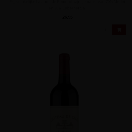
Erg smakelijke Lalande de Pomerol-wijn gemaakt van 70% Merlot
en 30% Cabernet Sa..
26,95