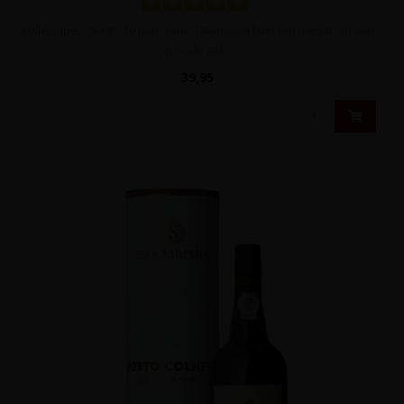
Volle, rijpe, zachte 10 jaar oude Tawny Port die ten minste 10 jaar
op oude gebr..
39,95