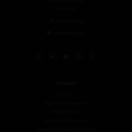
Sint Michielsgestel
Nederland
+31 73 55 11 600
info@vinunique.nl
Informatie
Over ons
Algemene voorwaarden
Betaalmethoden
Verzenden & retourneren
Geborgde Werkwijze Alcoholwet