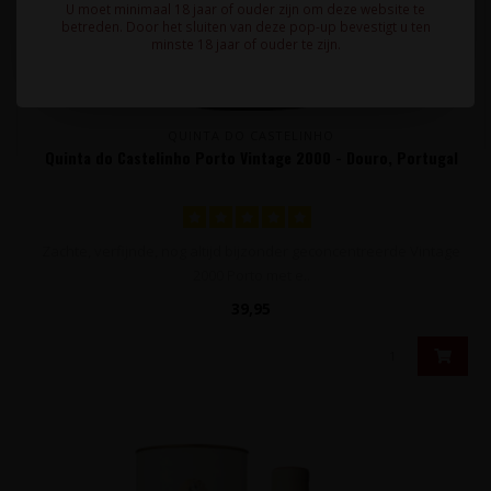
U moet minimaal 18 jaar of ouder zijn om deze website te
betreden. Door het sluiten van deze pop-up bevestigt u ten
minste 18 jaar of ouder te zijn.
QUINTA DO CASTELINHO
Quinta do Castelinho Porto Vintage 2000 - Douro, Portugal
Zachte, verfijnde, nog altijd bijzonder geconcentreerde Vintage
2000 Porto met e..
39,95