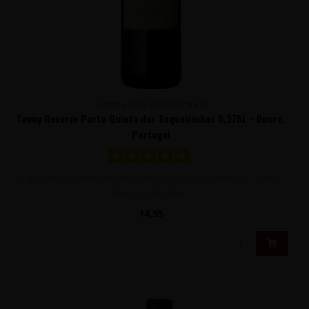
QUINTA DAS SEQUEIRINHAS
Tawny Reserve Porto Quinta das Sequeirinhas 0,375L - Douro,
Portugal
Rijpe, diepe Tawny Reserve Port van Touriga Nacional, Touriga
Franca, Tinta Barr..
14,95