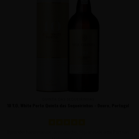
QUINTA DAS SEQUEIRINHAS
10 Y.O. White Porto Quinta das Sequeirinhas - Douro, Portugal
Bijzonder harmonieuze, aromatische, 10 jaar oude witte Port van
Malvasia Fina, G..