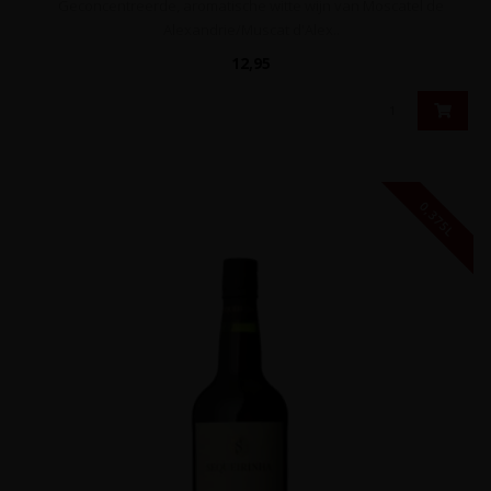
Geconcentreerde, aromatische witte wijn van Moscatel de
Alexandrie/Muscat d'Alex..
12,95
0,375L