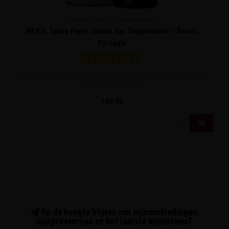
QUINTA DAS SEQUEIRINHAS
40 Y.O. Tawny Porto Quinta das Sequeirinhas - Douro,
Portugal
Uitermate verfijnde 40 jaar oude Tawny Port die ten minste 40
jaar op oude gebru..
169,95
Op de hoogte blijven van wijnaanbiedingen,
wijnproeverijen en het laatste wijnnieuws?