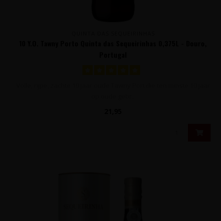
QUINTA DAS SEQUEIRINHAS
10 Y.O. Tawny Porto Quinta das Sequeirinhas 0,375L - Douro,
Portugal
Volle, rijpe, zachte 10 jaar oude Tawny Port die ten minste 10 jaar
op oude gebr..
21,95