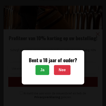
39,95
Profiteer van 10% korting op uw bestelling!
Schrijf u in voor onze nieuwsbrief en ontvang eenmalig 10%
korting op uw bestelling.
Bent u 18 jaar of ouder?
Ja
Nee
Inschrijven
Ik meld me aan voor de nieuwsbrief en heb de
Privacyverklaring
gelezen.