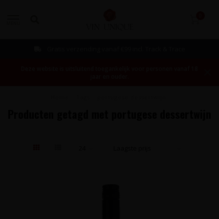
0
MENU
Bestellen mogelijk vanaf 1 fles!
Deze website is uitsluitend toegankelijk voor personen vanaf 18
jaar en ouder.
Home
/
Tags
/
portugese dessertwijn
Producten getagd met portugese dessertwijn