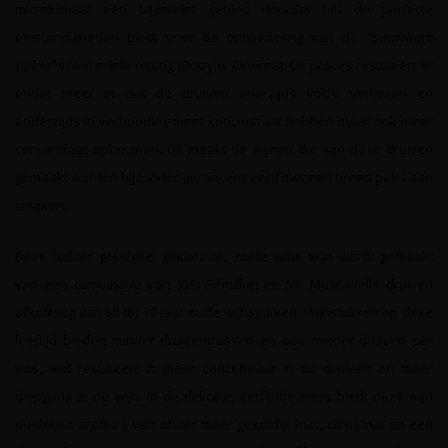
microklimaat een bijzonder gebied doordat het de perfecte
omstandigheden biedt voor de ontwikkeling van de
"pourriture
noble"
ofwel edele rotting (Botrytis Cinerea). Dit proces resulteert er
onder meer in dat de druiven enerzijds vocht verliezen en
anderzijds in verhouding meer concentraat hebben maar ook meer
concentraat opbouwen. Dit maakt de wijnen die van deze druiven
gemaakt worden bijzonder geconcentreerd met een breed palet aan
smaken.
Deze helder goudgeel gekleurde, zoete witte wijn wordt gemaakt
van een combinatie van 95% Sémillon en 5% Muscadelle druiven
afkomstig van 50 tot 70 jaar oude wijnstokken. Wijnstokken op deze
leeftijd bieden minder druiventrossen en ook minder druiven per
tros, wat resulteert in meer concentraat in de druiven en meer
diepgang in de wijn. In de delicate, verfijnde neus biedt deze wijn
duidelijke aroma's van onder meer gekonfijt fruit, citrusfruit en een