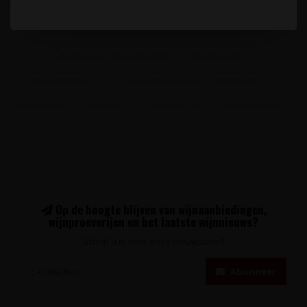
chateau moulin de malfourat
(1)
dessertwijn
(30)
franse dessertwijn
(3)
franse witte wijn
(84)
monbazillac
(2)
muscadelle
(8)
semillon
(19)
witte wijn
(145)
zoete witte wijn
(6)
Op de hoogte blijven van wijnaanbiedingen,
wijnproeverijen en het laatste wijnnieuws?
Schrijf u in voor onze nieuwsbrief!
Abonneer