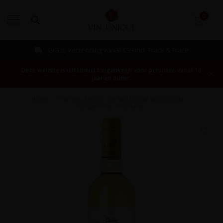
0
MENU
Gratis verzending vanaf €99 incl. Track & Trace
Deze website is uitsluitend toegankelijk voor personen vanaf 18
jaar en ouder.
Home
/
Château Moulin de Malfourat Monbazillac -
Monbazillac, Frankrijk