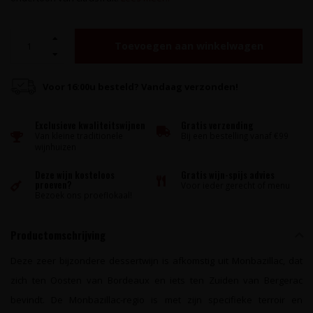
Toevoegen aan winkelwagen
Voor 16:00u besteld? Vandaag verzonden!
Exclusieve kwaliteitswijnen
Gratis verzending
Van kleine traditionele
Bij een bestelling vanaf €99
wijnhuizen
Deze wijn kosteloos
Gratis wijn-spijs advies
proeven?
Voor ieder gerecht of menu
Bezoek ons proeflokaal!
Productomschrijving
Deze zeer bijzondere dessertwijn is afkomstig uit Monbazillac, dat
zich ten Oosten van Bordeaux en iets ten Zuiden van Bergerac
bevindt. De Monbazillac-regio is met zijn specifieke terroir en