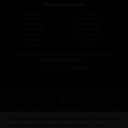
Openingstijden winkel
Maandag
Op afspraak
Dinsdag
Op afspraak
Woensdag
Op afspraak
Donderdag
Op afspraak
Vrijdag
9:30 - 18:00 uur
Zaterdag
9:30 - 17:00 uur
Zondag
Gesloten
Ook op maandag tot en met donderdag zijn wij aanwezig,
echter op wisselende tijden.
Bel ons gerust:
073-5511600
.
© Copyright 2026 Vin Unique - bijzondere wijnen voor scherpe prijzen -
Powered by
Lightspeed
-
Design
by
Dyvelopment
Door het gebruik van deze website, gaat u akkoord met het gebruik van
cookies om uw gebruikerservaring te verbeteren.
Manage cookies