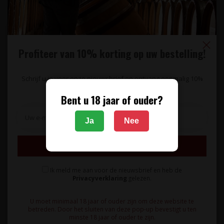
0,375L
0,375L
Profiteer van 10% korting op uw bestelling!
Schrijf u in voor onze nieuwsbrief en ontvang eenmalig 10%
korting op uw bestelling.
WEINGUT GEORG GUSTAV
WEINGUT GEORG GUSTAV
Bent u 18 jaar of ouder?
HUFF
HUFF
Riesling Beerenauslese
Huxelrebe Beerenauslese
Weingut Georg Gustav
Weingut Georg Gustav
Ja
Nee
Huff 0,375L - Nierstein,
Huff 0,375L - Nierstein,
Duitsland
Duitsland
Inschrijven
Zeer bijzondere,
Zeer bijzonder dessertwijn
uitgesproken dessertwijn
gemaakt van laat
Ik meld me aan voor de nieuwsbrief en heb de
van uitsluitend Riesling
geoogste Huxelrebe
21,95
19,95
Privacyverklaring
gelezen.
druiven. Een ..
druiven. In de ne..
U moet minimaal 18 jaar of ouder zijn om deze website te
betreden. Door het sluiten van deze pop-up bevestigt u ten
minste 18 jaar of ouder te zijn.