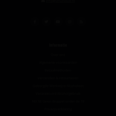
info@vinunique.nl
Informatie
Over ons
Algemene voorwaarden
Betaalmethoden
Verzenden & retourneren
Geborgde Werkwijze Alcoholwet
Verantwoord Alcoholgebruik
NIX18: Geen druppel onder de 18
Privacyverklaring