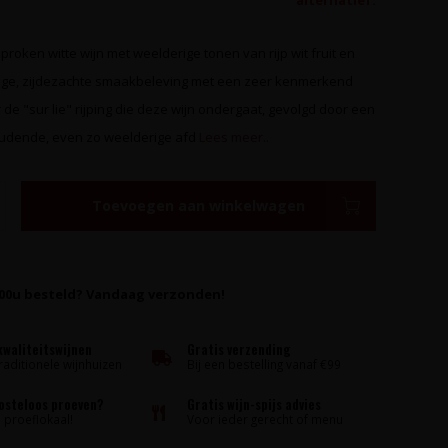
alternatief.
sproken witte wijn met weelderige tonen van rijp wit fruit en
ige, zijdezachte smaakbeleving met een zeer kenmerkend
 de "sur lie" rijping die deze wijn ondergaat, gevolgd door een
udende, even zo weelderige afd
Lees meer..
Toevoegen aan winkelwagen
:00u besteld? Vandaag verzonden!
kwaliteitswijnen
Gratis verzending
raditionele wijnhuizen
Bij een bestelling vanaf €99
kosteloos proeven?
Gratis wijn-spijs advies
proeflokaal!
Voor ieder gerecht of menu