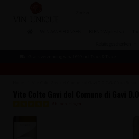
WIJN AANBIEDINGEN
BLEND Wijnfestival
The
Relatiegeschenken
Gratis verzending vanaf €99 incl. Track & Trace
Home
/
Vite Colte Gavi del Comune di Gavi D.O.C.G. Cà da Bosio - 
Vite Colte Gavi del Comune di Gavi D.O
6 beoordelingen