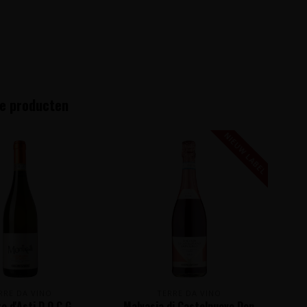
e producten
NIEUW LABEL
RRE DA VINO
TERRE DA VINO
 d'Asti D.O.C.G.
Malvasia di Castelnuovo Don
Ba