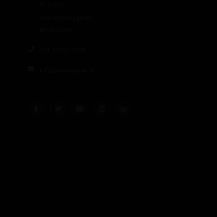
5271 GB
Sint Michielsgestel
Nederland
+31 73 55 11 600
info@vinunique.nl