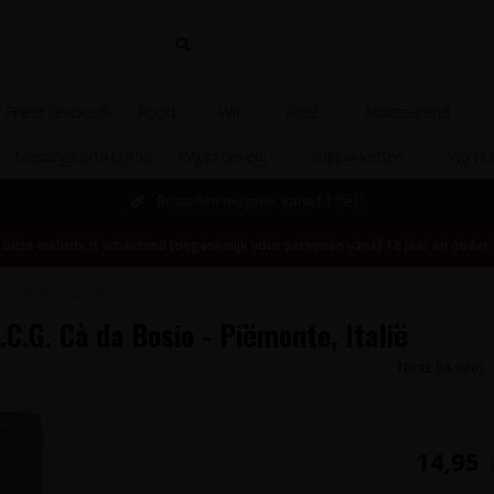
 Finest Grapes®
Rood
Wit
Rosé
Mousserend
Message on a bottle
Wijnproeverij
Wijnpakketten
Wijnhu
Bestellen mogelijk vanaf 1 fles!
Deze website is uitsluitend toegankelijk voor personen vanaf 18 jaar en ouder.
Piëmonte, Italië
.C.G. Cà da Bosio - Piëmonte, Italië
TERRE DA VINO
14,95