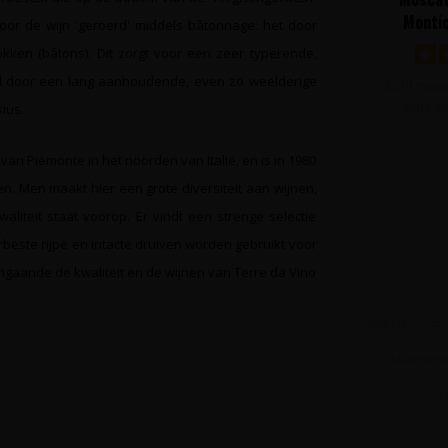
Montic
door de wijn 'geroerd' middels bâtonnage: het door
Pië
kken (bâtons). Dit zorgt voor een zeer typerende,
gd door een lang aanhoudende, even zo weelderige
Licht mou
witte w
ius.
Moscato
 van Piëmonte in het noorden van Italië, en is in 1980
en. Men maakt hier een grote diversiteit aan wijnen,
liteit staat voorop. Er vindt een strenge selectie
erbeste rijpe en intacte druiven worden gebruikt voor
gaande de kwaliteit en de wijnen van Terre da Vino
alba
(7)
co
italiaanse 
p