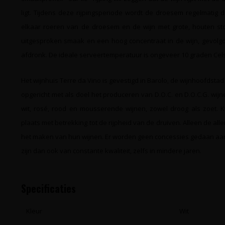
ligt. Tijdens deze rijpingsperiode wordt de droesem regelmatig 
elkaar roeren van de droesem en de wijn met grote, houten sto
uitgesproken smaak en een hoog concentraat in de wijn, gevol
afdronk. De ideale serveertemperatuur is ongeveer 10 graden Cels
Het wijnhuis Terre da Vino is gevestigd in Barolo, de wijnhoofdstad
opgericht met als doel het produceren van D.O.C. en D.O.C.G. wijn
wit, rosé, rood en mousserende wijnen, zowel droog als zoet. Kwa
plaats met betrekking tot de rijpheid van de druiven. Alleen de all
het maken van hun wijnen. Er worden geen concessies gedaan aan
zijn dan ook van constante kwaliteit, zelfs in mindere jaren.
Specificaties
Kleur
Wit