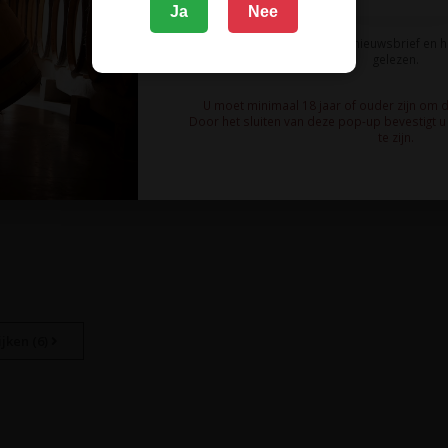
Ja
Nee
Ik meld me aan voor de nieuwsbrief en 
gelezen.
U moet minimaal 18 jaar of ouder zijn om 
Door het sluiten van deze pop-up bevestigt u 
te zijn.
0 at 12:48
jken (6)