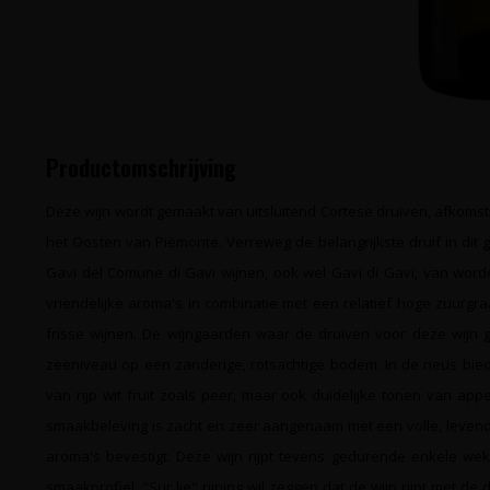
Productomschrijving
Deze wijn wordt gemaakt van uitsluitend Cortese druiven, afkomstig
het Oosten van Piëmonte. Verreweg de belangrijkste druif in di
Gavi del Comune di Gavi wijnen, ook wel Gavi di Gavi, van wor
vriendelijke aroma's in combinatie met een relatief hoge zuurgra
frisse wijnen. De wijngaarden waar de druiven voor deze wijn 
zeeniveau op een zanderige, rotsachtige bodem. In de neus bied
van rijp wit fruit zoals peer, maar ook duidelijke tonen van app
smaakbeleving is zacht en zeer aangenaam met een volle, leven
aroma's bevestigt. Deze wijn rijpt tevens gedurende enkele we
smaakprofiel. "Sur lie" rijping wil zeggen dat de wijn rijpt met 