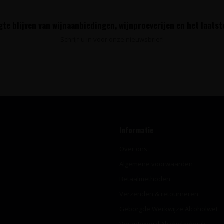
te blijven van wijnaanbiedingen, wijnproeverijen en het laats
Schrijf u in voor onze nieuwsbrief!
Informatie
Over ons
Algemene voorwaarden
Betaalmethoden
Verzenden & retourneren
Geborgde Werkwijze Alcoholwet