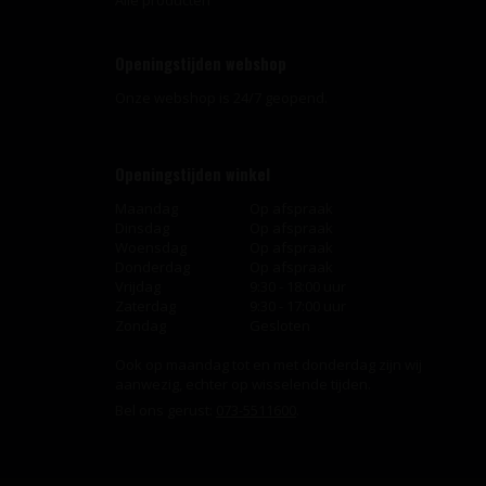
Alle producten
Openingstijden webshop
Onze webshop is 24/7 geopend.
Openingstijden winkel
Maandag
Op afspraak
Dinsdag
Op afspraak
Woensdag
Op afspraak
Donderdag
Op afspraak
Vrijdag
9:30 - 18:00 uur
Zaterdag
9:30 - 17:00 uur
Zondag
Gesloten
Ook op maandag tot en met donderdag zijn wij
aanwezig, echter op wisselende tijden.
Bel ons gerust:
073-5511600
.