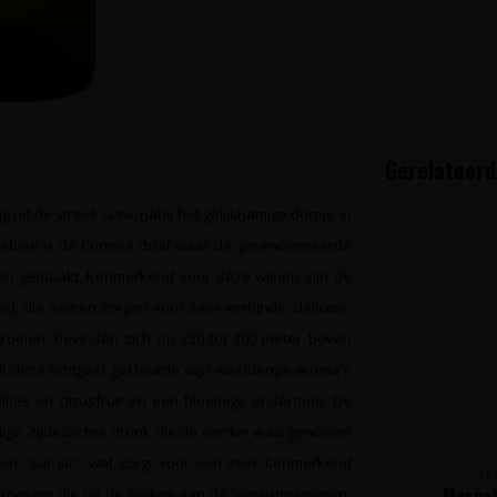
Gerelateerd
 uit de streek Gavi, nabij het gelijknamige dorpje in
t gebied is de Cortese druif waar de gerenommeerde
den gemaakt. Kenmerkend voor deze wijnen zijn de
ad, die samen zorgen voor zeer verfijnde, delicate,
groeien, bevinden zich op 250 tot 300 meter boven
t deze lichtgeel gekleurde wijn weelderige aroma's
eltjes en citrusfruit en een bloemige ondertoon. De
dige, zijdezachte dronk die de eerder waargenomen
ken "sur lie", wat zorgt voor een zeer kenmerkend
TE
Moscato
de droesem die op de bodem van de 'vergistingsvaten'