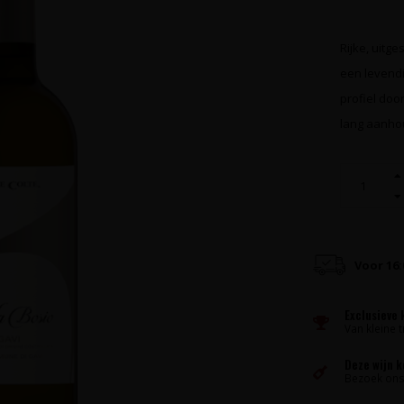
Rijke, uitge
een levend
profiel door
lang aanho
Voor 16
Exclusieve 
Van kleine t
Deze wijn 
Bezoek ons 