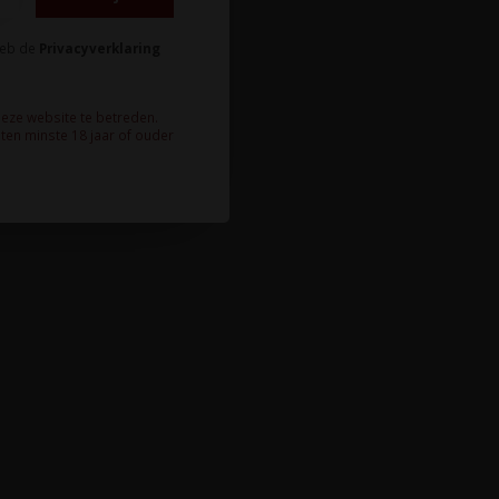
heb de
Privacyverklaring
deze website te betreden.
ten minste 18 jaar of ouder