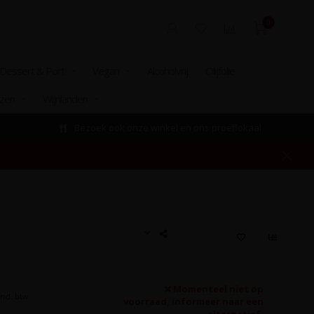
0
Dessert & Port
Vegan
Alcoholvrij
Olijfolie
izen
Wijnlanden
Bezoek ook onze winkel en ons proeflokaal
Momenteel niet op
Incl. btw
voorraad, informeer naar een