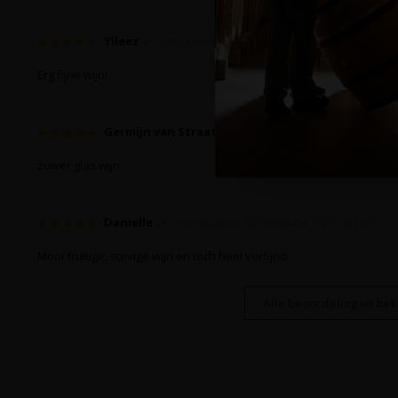
Yileez
Geplaatst op 1 November 2021 at 17:54
Erg fijne wijn!
Germijn van Straaten
Geplaatst op 1 Augustus 202
zuiver glas wijn
Danielle
Geplaatst op 30 December 2019 at 16:35
Mooi fruitige, stevige wijn en toch heel verfijnd
Alle beoordelingen beki