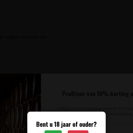
ge, uitgesproken witte wijn
Profiteer van 10% korting o
Schrijf u in voor onze nieuwsbrief en ont
op uw bestelling.
Bent u 18 jaar of ouder?